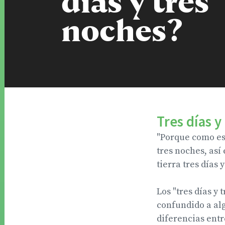
días y tres
noches?
Tres días y
"Porque como est
tres noches, así
tierra tres días 
Los "tres días y
confundido a al
diferencias entr