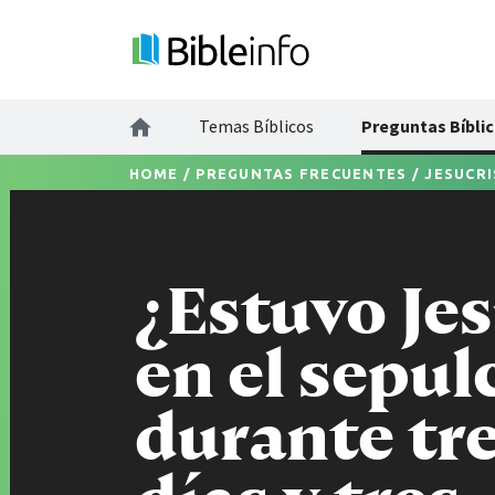
Temas Bíblicos
Preguntas Bíbli
HOME
/
PREGUNTAS FRECUENTES
/
JESUCR
¿Estuvo Je
en el sepul
durante tr