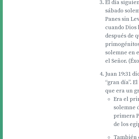
El día siguie
sábado solemn
Panes sin Le
cuando Dios l
después de q
primogénitos 
solemne en e
el Señor. (Éxo
Juan 19:31 di
“gran día”. E
que era un g
Era el pri
solemne d
primera P
de los egi
También e