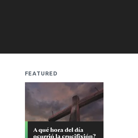
FEATURED
A qué hora del día
ocurrió la crucifixión?