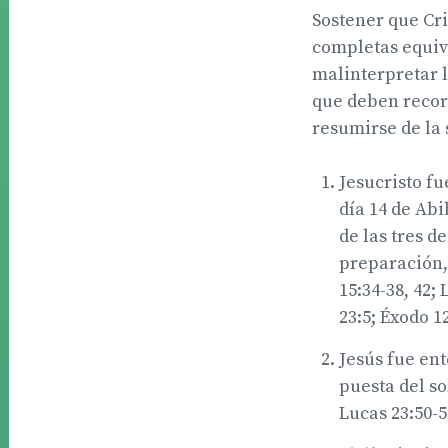
Sostener que Cr
completas equiva
malinterpretar 
que deben recor
resumirse de la
Jesucristo fue
día 14 de Abi
de las tres de
preparación, 
15:34-38, 42; 
23:5; Éxodo 12
Jesús fue en
puesta del so
Lucas 23:50-56