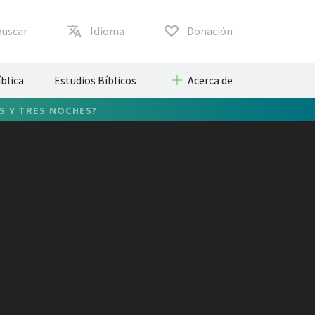
buscar
Idioma
Donación
blica
Estudios Bíblicos
Acerca de
S Y TRES NOCHES?