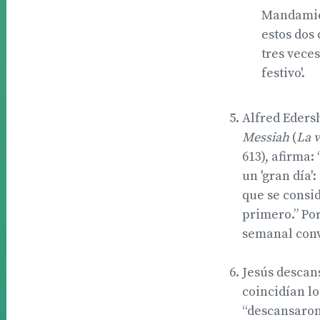
Mandamien
estos dos 
tres veces
festivo'.
Alfred Eders
Messiah
(
La v
613), afirma:
un 'gran día'
que se consid
primero.” Por
semanal convi
Jesús descans
coincidían lo
“descansaron