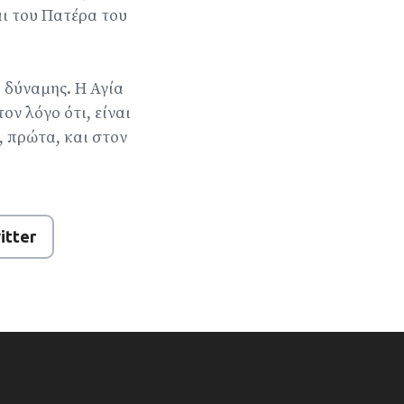
αι του Πατέρα του
ή δύναμης. Η Αγία
ον λόγο ότι, είναι
, πρώτα, και στον
itter