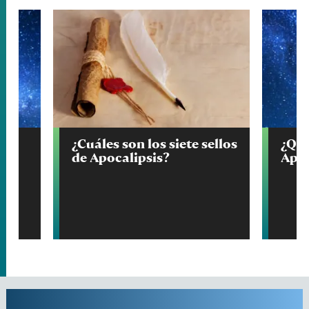
lo
¿Cuáles son los siete sellos
¿Qué
de Apocalipsis?
Apoc