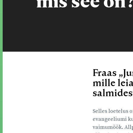
mis see on
Fraas „Ju
mille lei
salmides
Selles loetelus 
evangeeliumi ku
vaimumõõk. Allp