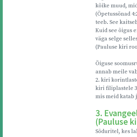
kõike muud, mida
(Õpetussõnad 4:2
teeb. See kaitse
Kuid see õigus e
väga selge selles
(Pauluse kiri roo
Õiguse soomusrüü
annab meile vaba
2. kiri korintlas
kiri filiplastele
mis meid katab j
3. Evangee
(Pauluse ki
Sõduritel, kes 