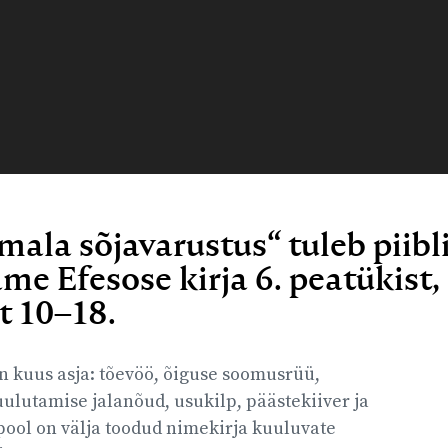
?
mala sõjavarustus“ tuleb piibli
ame Efesose kirja 6. peatükist,
t 10–18.
on kuus asja: tõevöö, õiguse soomusrüü,
ulutamise jalanõud, usukilp, päästekiiver ja
ool on välja toodud nimekirja kuuluvate