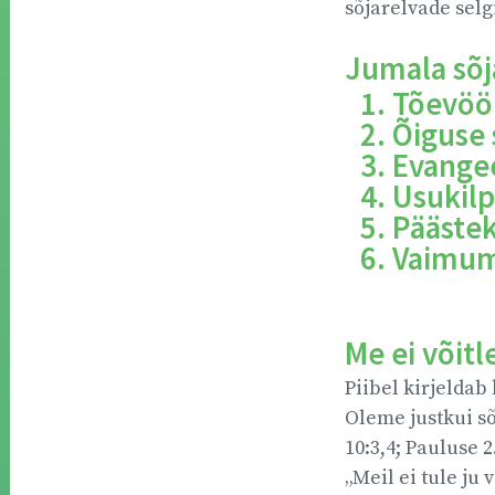
sõjarelvade selg
Jumala sõj
Tõevöö
Õiguse
Evangee
Usukilp
Päästek
Vaimu
Me ei võitle
Piibel kirjeldab 
Oleme justkui sõ
10:3,4; Pauluse 
„Meil ei tule ju