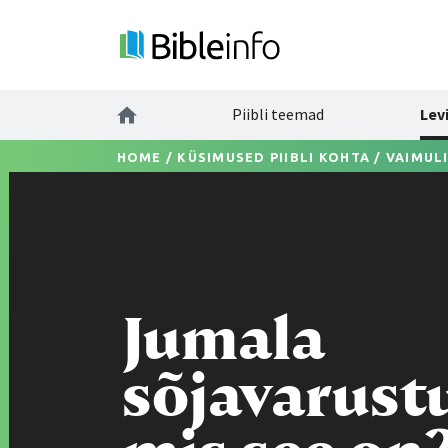
Piibli teemad
Lev
HOME
/
KÜSIMUSED PIIBLI KOHTA
/
VAIMUL
Jumala
sõjavarust