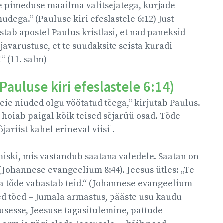
e pimeduse maailma valitsejatega, kurjade
udega.“ (Pauluse kiri efeslastele 6:12) Just
stab apostel Paulus kristlasi, et nad paneksid
javarustuse, et te suudaksite seista kuradi
“ (11. salm)
Pauluse kiri efeslastele 6:14)
teie niuded olgu vöötatud tõega,“ kirjutab Paulus.
 hoiab paigal kõik teised sõjarüü osad. Tõde
jariist kahel erineval viisil.
miski, mis vastandub saatana valedele. Saatan on
 (Johannese evangeelium 8:44). Jeesus ütles: „Te
ja tõde vabastab teid.“ (Johannese evangeelium
red tõed – Jumala armastus, pääste usu kaudu
usesse, Jeesuse tagasitulemine, pattude