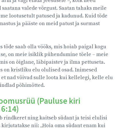
arm ja vägi elada Jeesusele –, kõik need
 saatana valede võrgust. Saatan tahaks meile
eme lootusetult patused ja kadunud. Kuid tõde
mastus ja pääste on meid patust ja surmast
as tõde saab olla vööks, mis hoiab paigal kogu
se, on meie isiklik pühendumine tõele – meie
mis on õiglane, läbipaistev ja ilma pettuseta.
s on kristliku elu olulised osad. Inimesed
et nad võivad sulle loota kui kellelegi, kelle elu
kindlad põhimõtted.
soomusrüü (Pauluse kiri
 6:14)
rindkeret ning kaitseb südant ja teisi elulisi
s kirjutatakse nii: „Hoia oma südant enam kui