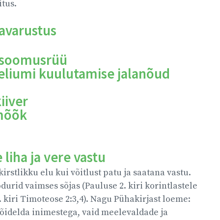
itus.
avarustus
 soomusrüü
liumi kuulutamise jalanõud
iiver
mõõk
 liha ja vere vastu
kirstlikku elu kui võitlust patu ja saatana vastu.
durid vaimses sõjas (Pauluse 2. kiri korintlastele
2. kiri Timoteose 2:3,4). Nagu Pühakirjast loeme:
 võidelda inimestega, vaid meelevaldade ja