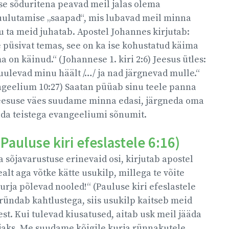
se sõduritena peavad meil jalas olema
ulutamise „saapad“, mis lubavad meil minna
u ta meid juhatab. Apostel Johannes kirjutab:
 püsivat temas, see on ka ise kohustatud käima
 on käinud.“ (Johannese 1. kiri 2:6) Jeesus ütles:
ulevad minu häält /…/ ja nad järgnevad mulle.“
geelium 10:27) Saatan püüab sinu teele panna
 Jeesuse väes suudame minna edasi, järgneda oma
ada teistega evangeeliumi sõnumit.
(Pauluse kiri efeslastele 6:16)
 sõjavarustuse erinevaid osi, kirjutab apostel
alt aga võtke kätte usukilp, millega te võite
urja põlevad nooled!“ (Pauluse kiri efeslastele
 ründab kahtlustega, siis usukilp kaitseb meid
st. Kui tulevad kiusatused, aitab usk meil jääda
ijaks. Me suudame kõigile kurja rünnakutele