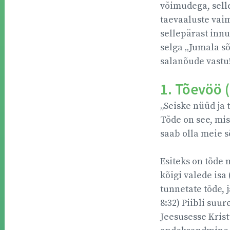
võimudega, sell
taevaaluste vaim
sellepärast innu
selga „Jumala sõ
salanõude vastu!
1. Tõevöö (
„Seiske nüüd ja 
Tõde on see, mis
saab olla meie sõ
Esiteks on tõde 
kõigi valede isa
tunnetate tõde, 
8:32) Piibli suu
Jeesusesse Krist