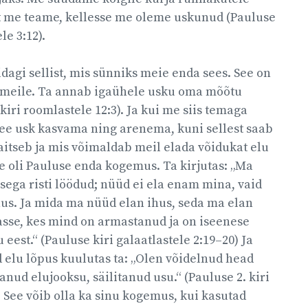
st me teame, kellesse me oleme uskunud (Pauluse
le 3:12).
idagi sellist, mis sünniks meie enda sees. See on
 meile. Ta annab igaühele usku oma mõõtu
iri roomlastele 12:3). Ja kui me siis temaga
ee usk kasvama ning arenema, kuni sellest saab
aitseb ja mis võimaldab meil elada võidukat elu
ne oli Pauluse enda kogemus. Ta kirjutas: „Ma
sega risti löödud; nüüd ei ela enam mina, vaid
nus. Ja mida ma nüüd elan ihus, seda ma elan
asse, kes mind on armastanud ja on iseenese
eest.“ (Pauluse kiri galaatlastele 2:19–20) Ja
d elu lõpus kuulutas ta: „Olen võidelnud head
anud elujooksu, säilitanud usu.“ (Pauluse 2. kiri
 See võib olla ka sinu kogemus, kui kasutad