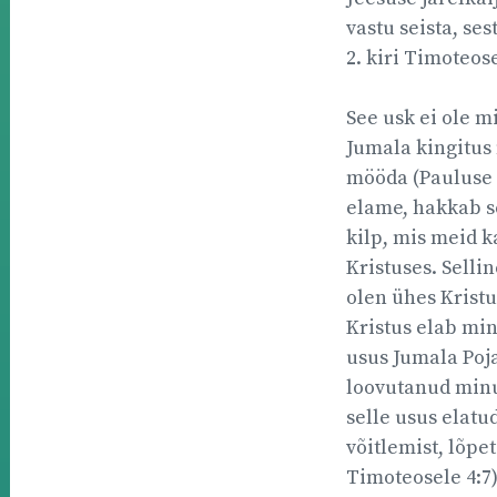
vastu seista, se
2. kiri Timoteose
See usk ei ole m
Jumala kingitus
mööda (Pauluse k
elame, hakkab s
kilp, mis meid k
Kristuses. Selli
olen ühes Kristu
Kristus elab mi
usus Jumala Poj
loovutanud minu 
selle usus elatu
võitlemist, lõpet
Timoteosele 4:7)