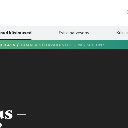
inud küsimused
Esita palvesoov
Küsi i
IK KASV
/
JUMALA SÕJAVARUSTUS – MIS SEE ON?
us –