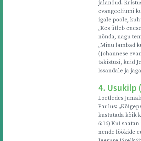
jalanõud. Kristu
evangeeliumi ku
igale poole, kuh
„Kes ütleb enese
nõnda, nagu tema
„Minu lambad ku
(Johannese evan
takistusi, kuid
Issandale ja jag
4. Usukilp 
Loetledes Jumala
Paulus: „Kõigepe
kustutada kõik k
6:16) Kui saatan
nende löökide ee
Jeesuse järelkä