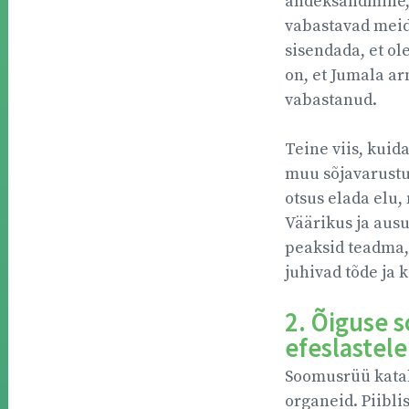
andeksandmine, 
vabastavad meid
sisendada, et ol
on, et Jumala ar
vabastanud.
Teine viis, kuid
muu sõjavarustu
otsus elada elu, 
Väärikus ja ausu
peaksid teadma, 
juhivad tõde ja 
2. Õiguse 
efeslastele
Soomusrüü katab 
organeid. Piibli