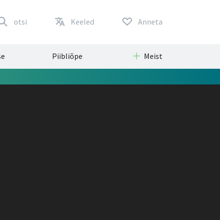
otsi
Keeled
Anneta
se
Piibliõpe
Meist