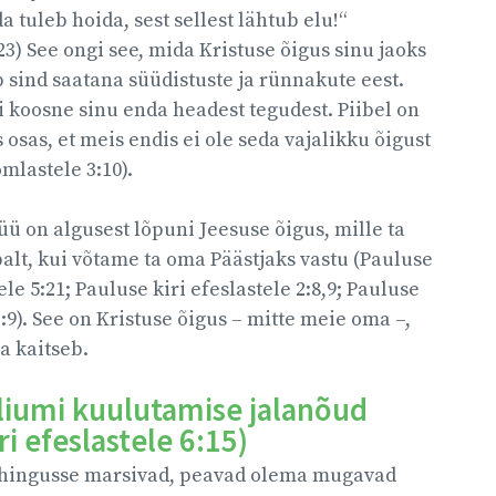
 tuleb hoida, sest sellest lähtub elu!“
3) See ongi see, mida Kristuse õigus sinu jaoks
b sind saatana süüdistuste ja rünnakute eest.
i koosne sinu enda headest tegudest. Piibel on
 osas, et meis endis ei ole seda vajalikku õigust
mlastele 3:10).
 on algusest lõpuni Jeesuse õigus, mille ta
lt, kui võtame ta oma Päästjaks vastu (Pauluse
tele 5:21; Pauluse kiri efeslastele 2:8,9; Pauluse
 3:9). See on Kristuse õigus – mitte meie oma –,
a kaitseb.
liumi kuulutamise jalanõud
ri efeslastele 6:15)
lahingusse marsivad, peavad olema mugavad