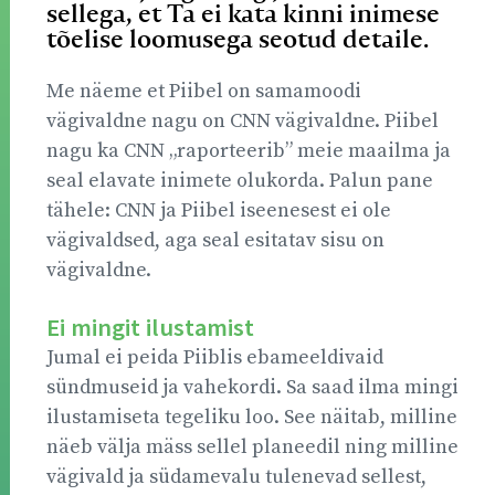
sellega, et Ta ei kata kinni inimese
tõelise loomusega seotud detaile.
Me näeme et Piibel on samamoodi
vägivaldne nagu on CNN vägivaldne. Piibel
nagu ka CNN „raporteerib” meie maailma ja
seal elavate inimete olukorda. Palun pane
tähele: CNN ja Piibel iseenesest ei ole
vägivaldsed, aga seal esitatav sisu on
vägivaldne.
Ei mingit ilustamist
Jumal ei peida Piiblis ebameeldivaid
sündmuseid ja vahekordi. Sa saad ilma mingi
ilustamiseta tegeliku loo. See näitab, milline
näeb välja mäss sellel planeedil ning milline
vägivald ja südamevalu tulenevad sellest,