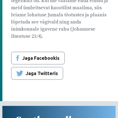
tegelikult on. Kui me vaatame enda elusid ja
meid ümbritsevat kaootilist maailma, siis
leiame lohutuse Jumala tõotustes ja plaanis
lõpetada see vägivald ning anda
inimkonnale igavene rahu (Johannese
ilmutuse 21:4).
Jaga Facebookis
Jaga Twitteris