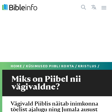
HOME
/
KÜSIMUSED PIIBLI KOHTA
/
KRISTLUS
/
Miks on Piibel nii
vägivaldne?
Vägivald Piiblis näitab inimkonna
tõelist ajalugu ning Jumala ausust