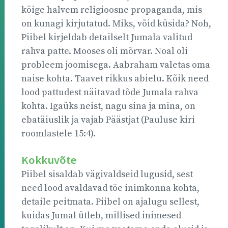
kõige halvem religioosne propaganda, mis
on kunagi kirjutatud. Miks, võid küsida? Noh,
Piibel kirjeldab detailselt Jumala valitud
rahva patte. Mooses oli mõrvar. Noal oli
probleem joomisega. Aabraham valetas oma
naise kohta. Taavet rikkus abielu. Kõik need
lood pattudest näitavad tõde Jumala rahva
kohta. Igaüks neist, nagu sina ja mina, on
ebatäiuslik ja vajab Päästjat (Pauluse kiri
roomlastele 15:4).
Kokkuvõte
Piibel sisaldab vägivaldseid lugusid, sest
need lood avaldavad tõe inimkonna kohta,
detaile peitmata. Piibel on ajalugu sellest,
kuidas Jumal ütleb, millised inimesed