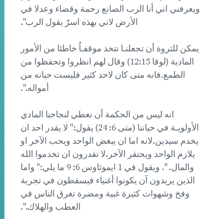
ويعرفني اني أنا الرب الصانع رحمة وقضاء وعدلا في
الأرض لاني بهذه اسرّ يقول الرب".
يمكن للثروة أن تجعلنـا نتخذ موقفـاُ خاطئا من الأمور
المادية (لوقا 12:15) وقال لهم انظروا وتحفظوا من
الطمع.فانه متى كان لاحد كثير فليست حياته من
أمواله.".
انه ليس من الحكمة أن نعطي لنجاحنا المادي
الأولويـة في حياتنا (متى 6: 24) يقول:" لا يقدر احد ان
يخدم سيدين.لانه اما ان يبغض الواحد ويحب الآخر او
يلازم الواحد ويحتقر الآخر.لا تقدرون ان تخدموا الله
والمال. ". ويقول في 1 ايموثاوس 6: 9 ما يلي:" واما
الذين يريدون آن يكونوا أغنياء فيسقطون في تجربة
وفخ وشهوات كثيرة غبية ومضرة تغرق الناس في
العطب والهلاك.".