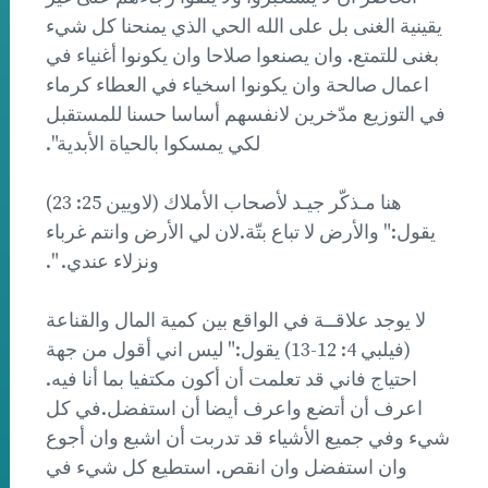
يقينية الغنى بل على الله الحي الذي يمنحنا كل شيء
بغنى للتمتع. وان يصنعوا صلاحا وان يكونوا أغنياء في
اعمال صالحة وان يكونوا اسخياء في العطاء كرماء
في التوزيع مدّخرين لانفسهم أساسا حسنا للمستقبل
لكي يمسكوا بالحياة الأبدية".
هنا مـذكّر جيـد لأصحاب الأملاك (لاويين 25: 23)
يقول:" والأرض لا تباع بتّة.لان لي الأرض وانتم غرباء
ونزلاء عندي. ".
لا يوجد علاقــة في الواقع بين كمية المال والقناعة
(فيلبي 4: 12-13) يقول:" ليس اني أقول من جهة
احتياج فاني قد تعلمت أن أكون مكتفيا بما أنا فيه.
اعرف أن أتضع واعرف أيضا أن استفضل.في كل
شيء وفي جميع الأشياء قد تدربت أن اشبع وان أجوع
وان استفضل وان انقص. استطيع كل شيء في