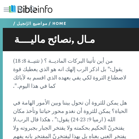
HOME
/
مواضيع الإنجيل
/
مـال ,نصائح ماليــــة
من أين تأتينا البركات الماديــة ؟ ( تثنيــة 8: 18)
يقول:" بل اذكر الرب إلهك انه هو الذي يعطيك قوة
لاصطناع الثروة لكي يفي بعهده الذي اقسم به لآبائك
كما في هذا اليوم. ".
هل يمكن للثروة أن تحول بيننا وبين الأمور الهامة في
الحياة؟ يمكن للثروة أن نغدو محور حياتنا وتأخذ مكان
الله ( ارميا 9: 23-24) يقول:" . هكذا قال الرب.لا
يفتخرنّ الحكيم بحكمته ولا يفتخر الجبار بجبروته ولا
يفتخر الغني بغناه بل بهذا ليفتخرنّ المفتخر بانه يفهم