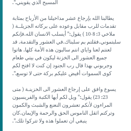
المسيح الذي يقويني.".
يطالبنا الله بإرجاع عشر مداخيلنا من الأرباح بمثابة
تقدمات للرب مقابل وعوده على بركاته الجزيلــة (
ملاخي 3: 8-10 ) يقول:" أيسلب الانسان الله.فإنكم
سلبتموني.فقلتم بم سلبناك.في العشور والتقدمة. قد
لعنتم لعنا واياي انتم سالبون هذه الأمة كلها. هاتوا
جميع العشور الى الخزنة ليكون في بيتي طعام
وجربوني بهذا قال رب الجنود إن كنت لا افتح لكم
كوى السموات أفيض عليكم بركة حتى لا توسع.".
يسوع وافق على إرجاع العشور الى الخزينـة ( متى
23: 23) يقول:" ويل لكم أيها الكتبة والفريسيون
المراءون لأنكم تعشرون النعنع والشبث والكمون
وتركتم اثقل الناموس الحق والرحمة والإيمان.كان
ينبغي أن تعملوا هذه ولا تتركوا تلك.".