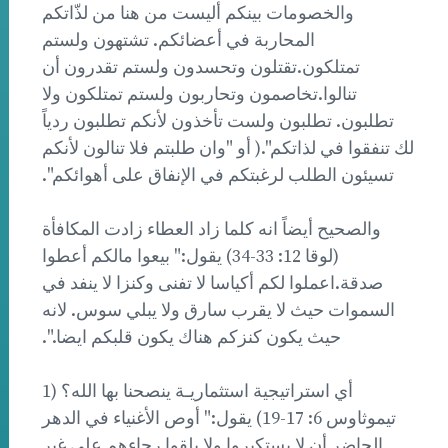
والخصومات بينكم أليست من هنا من لذّاتكم
المحاربة في أعضائكم. تشتهون ولستم
تمتلكون.تقتلون وتحسدون ولستم تقدرون أن
تنالوا.تخاصمون وتحاربون ولستم تمتلكون ولا
تطلبون. تطلبون ولست تأخذون لأنكم تطلبون ردياً
لك تنفقوا في لذاتكم".( أو "وان طلبتم فلا تنالون لأنكم
تسيئون الطلب لرغبتكم في الإنفاق على أهوائكم".
والصحيح أيضاً انه كلما زاد العطاء زادت المكافأة
(لوقا 12: 33-34) يقول:" بيعوا مالكم أعطوا
صدقة.اعملوا لكم أكياسا لا تفنى وكنزا لا ينفد في
السموات حيث لا يقرب سارق ولا يبلي سوس. لانه
حيث يكون كنزكم هناك يكون قلبكم ايضا.".
أي استراتيجية استثماريـة ينصحنا بها الله؟ (1
تيموثاوس 6: 17-19) يقول:" أوص الأغنياء في الدهر
الحاضر أن لا يستكبروا ولا يلقوا رجاءهم على غير