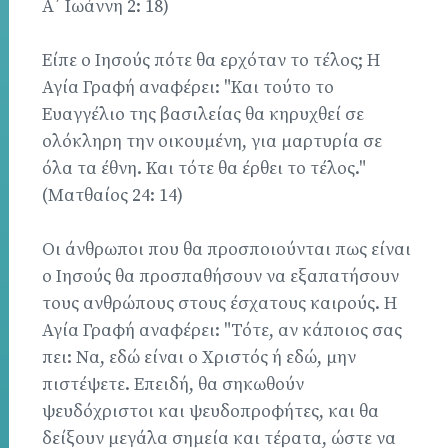
Α΄ Ιωάννη 2: 18)
Είπε ο Ιησούς πότε θα ερχόταν το τέλος; Η
Αγία Γραφή αναφέρει: "Και τούτο το
Ευαγγέλιο της βασιλείας θα κηρυχθεί σε
ολόκληρη την οικουμένη, για μαρτυρία σε
όλα τα έθνη. Και τότε θα έρθει το τέλος."
(Ματθαίος 24: 14)
Οι άνθρωποι που θα προσποιούνται πως είναι
ο Ιησούς θα προσπαθήσουν να εξαπατήσουν
τους ανθρώπους στους έσχατους καιρούς. Η
Αγία Γραφή αναφέρει: "Τότε, αν κάποιος σας
πει: Να, εδώ είναι ο Χριστός ή εδώ, μην
πιστέψετε. Επειδή, θα σηκωθούν
ψευδόχριστοι και ψευδοπροφήτες, και θα
δείξουν μεγάλα σημεία και τέρατα, ώστε να