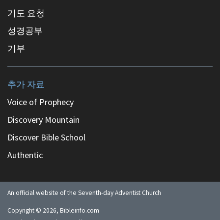
기도 요청
성경공부
기부
추가 자료
Voice of Prophecy
Discovery Mountain
Discover Bible School
Authentic
An official website of the Seventh-day Adventist Church
Copyright ©
2026
, Bibleinfo.com