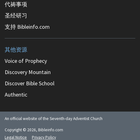
代祷事项
圣经研习
支持 Bibleinfo.com
其他资源
Voice of Prophecy
Discovery Mountain
Discover Bible School
Authentic
An official website of the Seventh-day Adventist Church
Copyright ©
2026
, Bibleinfo.com
Legal Notice
Privacy Policy