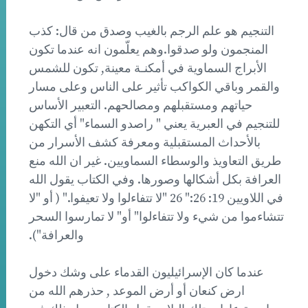
التنجيم هو علم الرجم بالغيب وصدق من قال: كذب
المنجمون ولو صدقوا.وهم يعلّمون انه عندما تكون
الأبراج السماوية في أمكنـة معينة, تكون للشمس
والقمر وباقي الكواكب تأثير على الناس وعلى مسار
حياتهم ومستقبلهم ومصالحهم. التعبير الأساس
للتنجيم في العبرية يعني " راصدو السماء" أي التكهن
بالأحداث المستقبلية ومعرفة كشف الأسرار من
طريق التعاويذ والوسطاء السماويين. غير ان الله منع
العرافة بكل أشكالها وصورها. وفي الكتاب يقول الله
في اللاويين 19: 26:" 26 "لا تتفاءلوا ولا تعيفوا." ( أو "لا
تتشاءموا من شيء ولا تتفاءلوا" أو" لا تمارسوا السحر
والعرافة").
عندما كان الإسرائيليون القدماء على وشك دخول
ارض كنعان أو أرض الموعد , حذرهم الله من