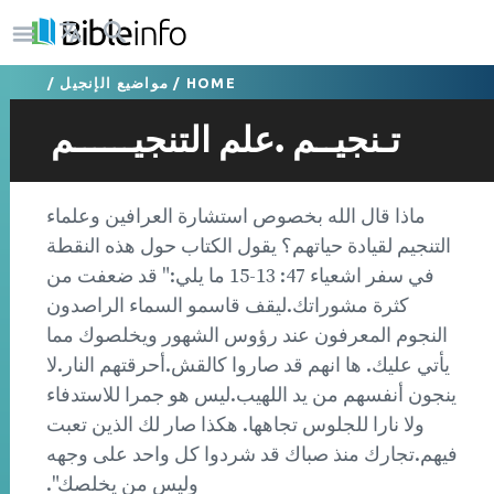
HOME
/
مواضيع الإنجيل
/
تـنجيــم .علم التنجيــــــم
ماذا قال الله بخصوص استشارة العرافين وعلماء
التنجيم لقيادة حياتهم؟ يقول الكتاب حول هذه النقطة
في سفر اشعياء 47: 13-15 ما يلي:" قد ضعفت من
كثرة مشوراتك.ليقف قاسمو السماء الراصدون
النجوم المعرفون عند رؤوس الشهور ويخلصوك مما
يأتي عليك. ها انهم قد صاروا كالقش.أحرقتهم النار.لا
ينجون أنفسهم من يد اللهيب.ليس هو جمرا للاستدفاء
ولا نارا للجلوس تجاهها. هكذا صار لك الذين تعبت
فيهم.تجارك منذ صباك قد شردوا كل واحد على وجهه
وليس من يخلصك".