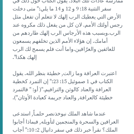
ممارسة عادات تلك البلاد. يقول الكتاب حول ذلك في
سفر التثنية 18: 9 و 12 و 14 ما يلي:" متى دخلت
الأرض التي يعطيك الرب إلهك لا تتعلم أن تفعل مثل
رجس أولئك الأمم. لان كل من يفعل ذلك مكروه عند
الرب.وبسبب هذه الأرجاس الرب إلهك طاردهم من
أمامك. إن هؤلاء الأمم الذين تخلفهم يسمعون
للعائفين والعرّافين.واما أنت فلم يسمح لك الرب
إلهك هكذا".
اعتبرت العرافة وما زالت, خطيئة بنظر الله. يقول
الكتاب في 1 صموئيل 15: 23:" إن التمرد كخطية
العرافة والعناد كالوثن والترافيم."( أو: " فالتمرد
خطيئة كالعرافة, والعناد جريمة كعبادة الأوثان").
عندما شاهد الملك نبوخذنصر حلمـاً, استدعى
العرافين والسحرة والمنجمين لتأويله, فبماذا أجابوا
الملك؟ نقرأ خبر ذلك في سفر دانيال 2: 10:" أجاب