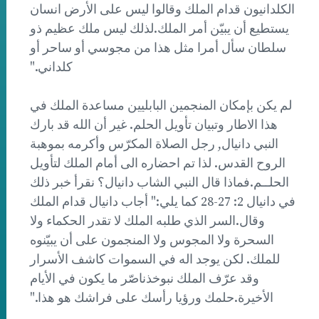
الكلدانيون قدام الملك وقالوا ليس على الأرض انسان
يستطيع أن يبيّن أمر الملك.لذلك ليس ملك عظيم ذو
سلطان سأل أمرا مثل هذا من مجوسي أو ساحر أو
كلداني."
لم يكن بإمكان المنجمين البابليين مساعدة الملك في
هذا الاطار وتبيان تأويل الحلم. غير أن الله قد بارك
النبي دانيال, رجل الصلاة المكرّس وأكرمه بموهبة
الروح القدس. لذا تم احضاره الى أمام الملك لتأويل
الحلــم.فماذا قال النبي الشاب دانيال؟ نقرأ خبر ذلك
في دانيال 2: 27-28 كما يلي:" أجاب دانيال قدام الملك
وقال.السر الذي طلبه الملك لا تقدر الحكماء ولا
السحرة ولا المجوس ولا المنجمون على أن يبيّنوه
للملك. لكن يوجد اله في السموات كاشف الأسرار
وقد عرّف الملك نبوخذناصّر ما يكون في الأيام
الأخيرة.حلمك ورؤيا رأسك على فراشك هو هذا."