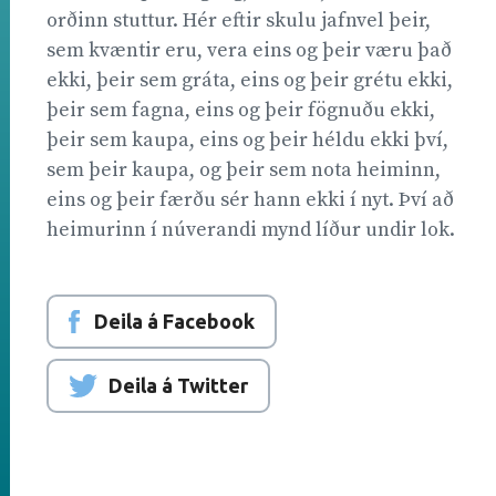
orðinn stuttur. Hér eftir skulu jafnvel þeir,
sem kvæntir eru, vera eins og þeir væru það
ekki, þeir sem gráta, eins og þeir grétu ekki,
þeir sem fagna, eins og þeir fögnuðu ekki,
þeir sem kaupa, eins og þeir héldu ekki því,
sem þeir kaupa, og þeir sem nota heiminn,
eins og þeir færðu sér hann ekki í nyt. Því að
heimurinn í núverandi mynd líður undir lok.
Deila á Facebook
Deila á Twitter