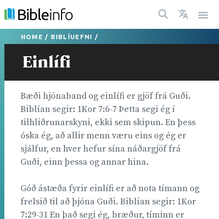
HOME
/
BIBLÍUEFNI
/
Einlífi
Bæði hjónaband og einlífi er gjöf frá Guði.
Biblían segir: 1Kor 7:6-7 Þetta segi ég í
tilhliðrunarskyni, ekki sem skipun. En þess
óska ég, að allir menn væru eins og ég er
sjálfur, en hver hefur sína náðargjöf frá
Guði, einn þessa og annar hina.
Góð ástæða fyrir einlífi er að nota tímann og
frelsið til að þjóna Guði. Biblían segir: 1Kor
7:29-31 En það segi ég, bræður, tíminn er