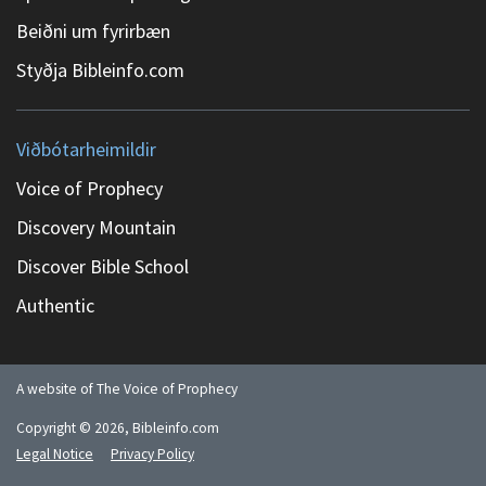
Beiðni um fyrirbæn
Styðja Bibleinfo.com
Viðbótarheimildir
Voice of Prophecy
Discovery Mountain
Discover Bible School
Authentic
A website of The Voice of Prophecy
Copyright ©
2026
, Bibleinfo.com
Legal Notice
Privacy Policy