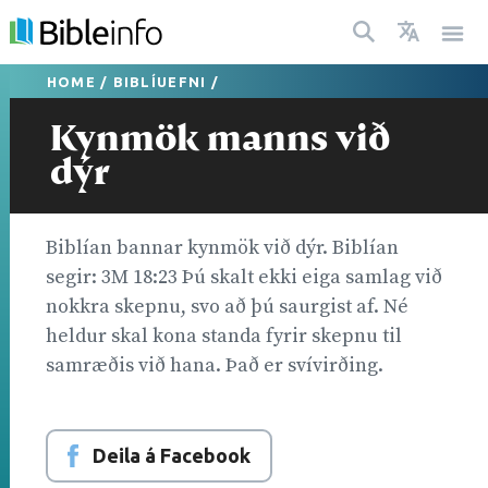
HOME
/
BIBLÍUEFNI
/
Kynmök manns við
dýr
Biblían bannar kynmök við dýr. Biblían
segir: 3M 18:23 Þú skalt ekki eiga samlag við
nokkra skepnu, svo að þú saurgist af. Né
heldur skal kona standa fyrir skepnu til
samræðis við hana. Það er svívirðing.
Deila á Facebook