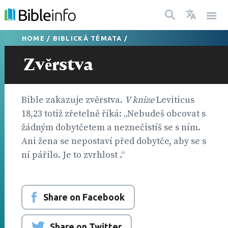
HOME
/
BIBLICKÁ TÉMATA
/
Zvěrstva
Bible zakazuje zvěrstva.
V knize
Leviticus
18,23 totiž zřetelně říká: „Nebudeš obcovat s
žádným dobytčetem a neznečistíš se s ním.
Ani žena se nepostaví před dobytče, aby se s
ní pářilo. Je to zvrhlost .“
Share on Facebook
Share on Twitter