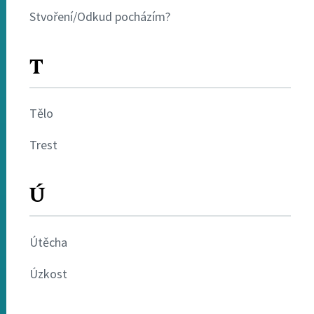
Stvoření/Odkud pocházím?
T
Tělo
Trest
Ú
Útěcha
Úzkost