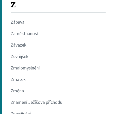
Z
Zábava
Zaměstnanost
Závazek
Zevnìjšek
Zmalomyslnění
Zmatek
Změna
Znamení Ježíšova příchodu
Zneužívání