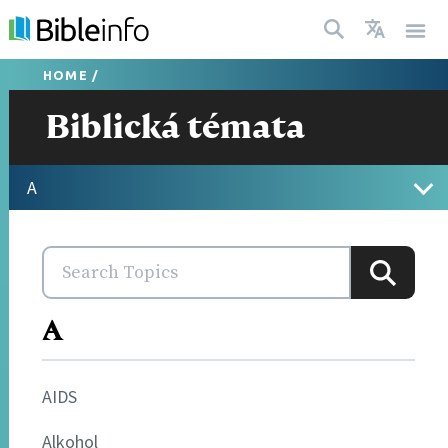
HOME
/
Biblická témata
A
A
AIDS
Alkohol