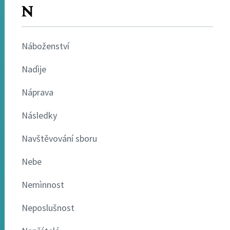
N
Náboženství
Nadìje
Náprava
Následky
Navštěvování sboru
Nebe
Nemìnnost
Neposlušnost