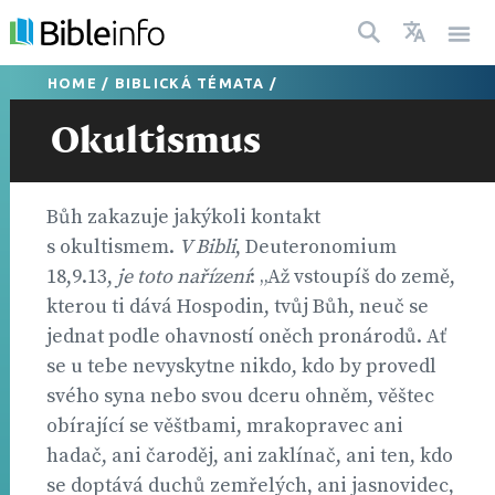
HOME
/
BIBLICKÁ TÉMATA
/
Okultismus
Bůh zakazuje jakýkoli kontakt
s okultismem.
V Bibli
, Deuteronomium
18,9.13,
je toto nařízení
: „Až vstoupíš do země,
kterou ti dává Hospodin, tvůj Bůh, neuč se
jednat podle ohavností oněch pronárodů. Ať
se u tebe nevyskytne nikdo, kdo by provedl
svého syna nebo svou dceru ohněm, věštec
obírající se věštbami, mrakopravec ani
hadač, ani čaroděj, ani zaklínač, ani ten, kdo
se doptává duchů zemřelých, ani jasnovidec,