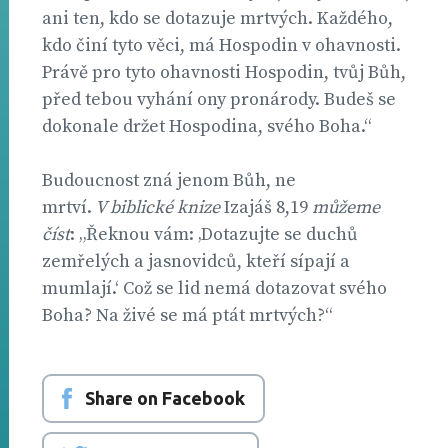
ani ten, kdo se dotazuje mrtvých. Každého,
kdo činí tyto věci, má Hospodin v ohavnosti.
Právě pro tyto ohavnosti Hospodin, tvůj Bůh,
před tebou vyhání ony pronárody. Budeš se
dokonale držet Hospodina, svého Boha.“
Budoucnost zná jenom Bůh, ne
mrtví.
V biblické knize
Izajáš 8,19
můžeme
číst
: „Řeknou vám: ‚Dotazujte se duchů
zemřelých a jasnovidců, kteří sípají a
mumlají.‘ Což se lid nemá dotazovat svého
Boha? Na živé se má ptát mrtvých?“
Share on Facebook