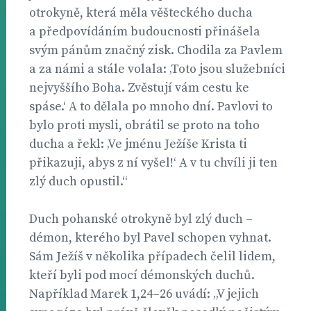
otrokyně, která měla věšteckého ducha
a předpovídáním budoucnosti přinášela
svým pánům značný zisk. Chodila za Pavlem
a za námi a stále volala: ‚Toto jsou služebníci
nejvyššího Boha. Zvěstují vám cestu ke
spáse.‘ A to dělala po mnoho dní. Pavlovi to
bylo proti mysli, obrátil se proto na toho
ducha a řekl: ‚Ve jménu Ježíše Krista ti
přikazuji, abys z ní vyšel!‘ A v tu chvíli ji ten
zlý duch opustil.“
Duch pohanské otrokyně byl zlý duch –
démon, kterého byl Pavel schopen vyhnat.
Sám Ježíš v několika případech čelil lidem,
kteří byli pod mocí démonských duchů.
Například Marek 1,24–26 uvádí: „V jejich