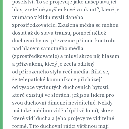
poselství. To se projevuje jako našeptávající
hlas, zřetelné ‚myšlenkové vnuknutí‘, které je
vnímáno v klidu mysli daného
zprostředkovatele. Zkušená média se mohou
dostat až do stavu transu, pomocí něhož
duchovní bytost převezme přímou kontrolu
nad hlasem samotného média
(zprostředkovatele) a mluví skrze něj hlasem
a přízvukem, který je zcela odlišný
od přirozeného stylu řeči média. Říká se,
že telepatické komunikace přicházejí
od vysoce vyvinutých duchovních bytostí,
které existují ve sférách, jež jsou lidem pro
svou duchovní dimenzi neviditelné. Někdy
má také médium vidění (při vědomí), skrze
které vidí ducha a jeho projevy ve viditelné
formě. Tito duchovní rádci většinou mají