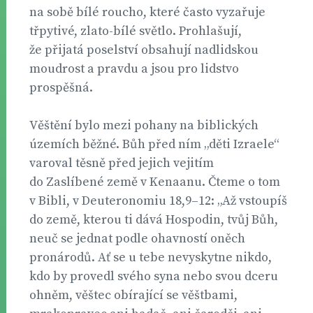
na sobě bílé roucho, které často vyzařuje
třpytivé, zlato-bílé světlo. Prohlašují,
že přijatá poselství obsahují nadlidskou
moudrost a pravdu a jsou pro lidstvo
prospěšná.
Věštění bylo mezi pohany na biblických
územích běžné. Bůh před ním „děti Izraele“
varoval těsně před jejich vejitím
do Zaslíbené země v Kenaanu. Čteme o tom
v Bibli, v Deuteronomiu 18,9–12: „Až vstoupíš
do země, kterou ti dává Hospodin, tvůj Bůh,
neuč se jednat podle ohavností oněch
pronárodů. Ať se u tebe nevyskytne nikdo,
kdo by provedl svého syna nebo svou dceru
ohněm, věštec obírající se věštbami,