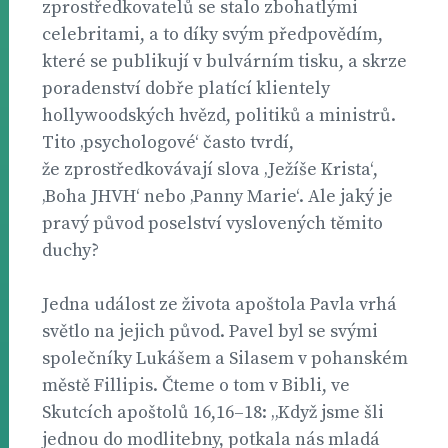
zprostředkovatelů se stalo zbohatlými
celebritami, a to díky svým předpovědím,
které se publikují v bulvárním tisku, a skrze
poradenství dobře platící klientely
hollywoodských hvězd, politiků a ministrů.
Tito ‚psychologové‘ často tvrdí,
že zprostředkovávají slova ‚Ježíše Krista‘,
‚Boha JHVH‘ nebo ‚Panny Marie‘. Ale jaký je
pravý původ poselství vyslovených těmito
duchy?
Jedna událost ze života apoštola Pavla vrhá
světlo na jejich původ. Pavel byl se svými
společníky Lukášem a Silasem v pohanském
městě Fillipis. Čteme o tom v Bibli, ve
Skutcích apoštolů 16,16–18: „Když jsme šli
jednou do modlitebny, potkala nás mladá