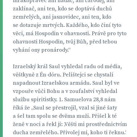
mrakopravec ani hadač, ani čaroděj, ani
zaklínač, ani ten, kdo se doptává duchů
zemřelých, ani jasnovidec, ani ten, kdo
se dotazuje mrtvých. Každého, kdo činí tyto
věci, má Hospodin v ohavnosti. Právě pro tyto
ohavnosti Hospodin, tvůj Bůh, před tebou
vyhání ony pronárody.“
Izraelský král Saul vyhledal radu od média,
věštkyně z Én-dóru. Pelištejci se chystali
napadnout Izraelskou armádu. Saul byl ve
vzpouře vůči Bohu a v zoufalství vyhledal
službu spiritistky. 1. Samuelova 28,8 nám
říká že „Saul se přestrojil, vzal si jiné šaty
a šel tam spolu se dvěma muži. Přišel k té
ženě v noci a řekl jí: ‚Věšti mi prostřednictvím
ducha zemřelého. Přivolej mi, koho ti řeknu.‘