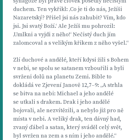
synagóze byl právě člověk posedlý nečistým
duchem. Ten vykřikl: ‚Co je ti do nás, Ježíši
Nazaretský? Přišel jsi nás zahubit? Vím, kdo
jsi. Jsi svatý Boží.‘ Ale Ježíš mu pohrozil:
‚Umlkni a vyjdi z něho!‘ Nečistý duch jím
zalomcoval a s velikým křikem z něho vyšel.“
Zlí duchové a andělé, kteří kdysi žili s Bohem
v nebi, se spolu se satanem vzbouřili a byli
svrženi dolů na planetu Zemi. Bible to
dokládá ve Zjevení Janově 12,7–9: „A strhla
se bitva na nebi: Michael a jeho andělé
se utkali s drakem. Drak i jeho andělé
bojovali, ale nezvítězili, a nebylo již pro ně
místa v nebi. A veliký drak, ten dávný had,
zvaný ďábel a satan, který sváděl celý svět,
byl svržen na zem a s ním i jeho andělé.“