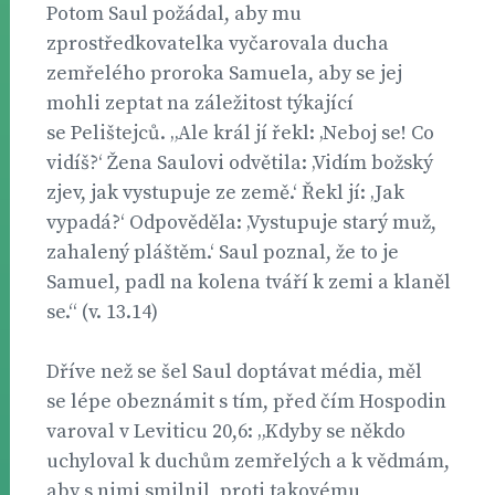
Potom Saul požádal, aby mu
zprostředkovatelka vyčarovala ducha
zemřelého proroka Samuela, aby se jej
mohli zeptat na záležitost týkající
se Pelištejců. „Ale král jí řekl: ‚Neboj se! Co
vidíš?‘ Žena Saulovi odvětila: ‚Vidím božský
zjev, jak vystupuje ze země.‘ Řekl jí: ‚Jak
vypadá?‘ Odpověděla: ‚Vystupuje starý muž,
zahalený pláštěm.‘ Saul poznal, že to je
Samuel, padl na kolena tváří k zemi a klaněl
se.“ (v. 13.14)
Dříve než se šel Saul doptávat média, měl
se lépe obeznámit s tím, před čím Hospodin
varoval v Leviticu 20,6: „Kdyby se někdo
uchyloval k duchům zemřelých a k vědmám,
aby s nimi smilnil, proti takovému