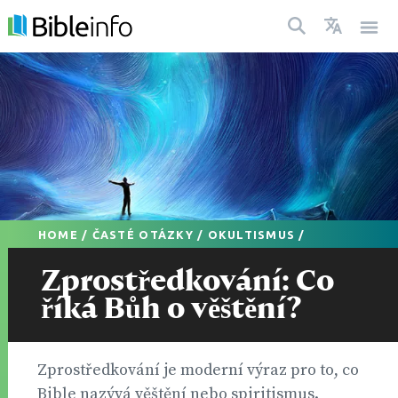
HOME
/
ČASTÉ OTÁZKY
/
OKULTISMUS
/
Zprostředkování: Co
říká Bůh o věštění?
Zprostředkování je moderní výraz pro to, co
Bible nazývá věštění nebo spiritismus.