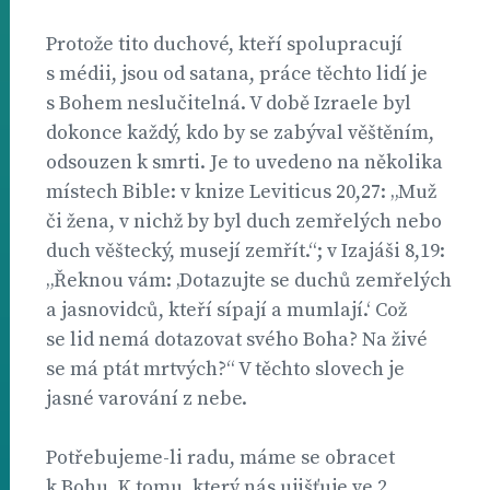
Protože tito duchové, kteří spolupracují
s médii, jsou od satana, práce těchto lidí je
s Bohem neslučitelná. V době Izraele byl
dokonce každý, kdo by se zabýval věštěním,
odsouzen k smrti. Je to uvedeno na několika
místech Bible: v knize Leviticus 20,27: „Muž
či žena, v nichž by byl duch zemřelých nebo
duch věštecký, musejí zemřít.“; v Izajáši 8,19:
„Řeknou vám: ‚Dotazujte se duchů zemřelých
a jasnovidců, kteří sípají a mumlají.‘ Což
se lid nemá dotazovat svého Boha? Na živé
se má ptát mrtvých?“ V těchto slovech je
jasné varování z nebe.
Potřebujeme-li radu, máme se obracet
k Bohu. K tomu, který nás ujišťuje ve 2.