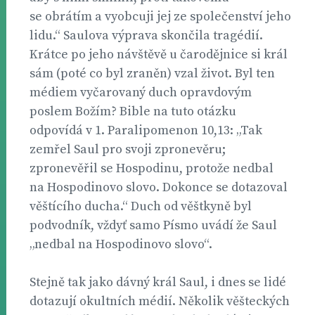
se obrátím a vyobcuji jej ze společenství jeho
lidu.“ Saulova výprava skončila tragédií.
Krátce po jeho návštěvě u čarodějnice si král
sám (poté co byl zraněn) vzal život. Byl ten
médiem vyčarovaný duch opravdovým
poslem Božím? Bible na tuto otázku
odpovídá v 1. Paralipomenon 10,13: „Tak
zemřel Saul pro svoji zpronevěru;
zpronevěřil se Hospodinu, protože nedbal
na Hospodinovo slovo. Dokonce se dotazoval
věštícího ducha.“ Duch od věštkyně byl
podvodník, vždyť samo Písmo uvádí že Saul
„nedbal na Hospodinovo slovo“.
Stejně tak jako dávný král Saul, i dnes se lidé
dotazují okultních médií. Několik věšteckých