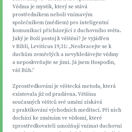
Vědma je mystik, který se stává
prostředníkem neboli vnímavým
společníkem (médiem) pro inteligentní
komunikaci přicházející z duchovního světa.
Jaký je Boží postoj k věštění? Je vyjádřen
v Bibli, Leviticus 19,31: „Neobracejte se k
duchům zemřelých a nevyhledávejte vědmy
a neposkvrňujte se jimi. Já jsem Hospodin,
váš Bůh.“
Zprostředkování je věštecká metoda, která
existovala již od pradávna. Většina
současných věštců své umění získává
z praktikování východních meditací. Při nich
dochází ke změnám ve vědomí, které
zprostředkovateli umožňují vnímat duchovní