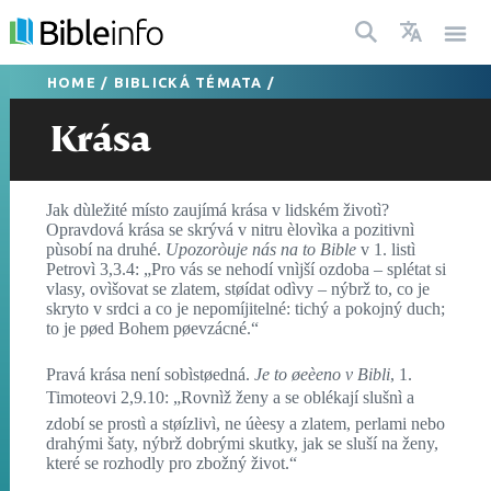
HOME
/
BIBLICKÁ TÉMATA
/
Krása
Jak dùležité místo zaujímá krása v lidském životì?
Opravdová krása se skrývá v nitru èlovìka a pozitivnì
pùsobí na druhé.
Upozoròuje nás na to Bible
v 1. listì
Petrovì 3,3.4: „Pro vás se nehodí vnìjší ozdoba – splétat si
vlasy, ovìšovat se zlatem, støídat odìvy – nýbrž to, co je
skryto v srdci a co je nepomíjitelné: tichý a pokojný duch;
to je pøed Bohem pøevzácné.“
Pravá krása není sobìstøedná.
Je to øeèeno v Bibli
, 1.
Timoteovi 2,9.10: „Rovnìž ženy a se oblékají slušnì a
zdobí se prostì a støízlivì, ne úèesy a zlatem, perlami nebo
drahými šaty, nýbrž dobrými skutky, jak se sluší na ženy,
které se rozhodly pro zbožný život.“