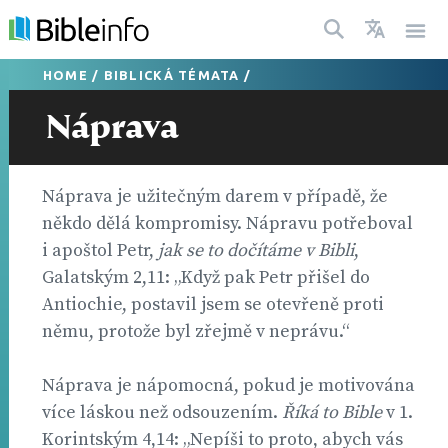
HOME
/
BIBLICKÁ TÉMATA
/
Náprava
Náprava je užitečným darem v případě, že
někdo dělá kompromisy. Nápravu potřeboval
i apoštol Petr,
jak se to dočítáme v Bibli
,
Galatským 2,11: „Když pak Petr přišel do
Antiochie, postavil jsem se otevřeně proti
němu, protože byl zřejmě v neprávu.“
Náprava je nápomocná, pokud je motivována
více láskou než odsouzením.
Říká to Bible
v 1.
Korintským 4,14: „Nepíši to proto, abych vás