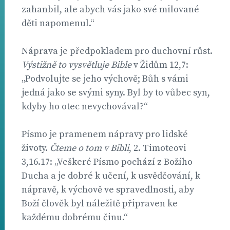
zahanbil, ale abych vás jako své milované
děti napomenul.“
Náprava je předpokladem pro duchovní růst.
Výstižně to vysvětluje Bible
v Židům 12,7:
„Podvolujte se jeho výchově; Bůh s vámi
jedná jako se svými syny. Byl by to vůbec syn,
kdyby ho otec nevychovával?“
Písmo je pramenem nápravy pro lidské
životy.
Čteme o tom v Bibli
, 2. Timoteovi
3,16.17: „Veškeré Písmo pochází z Božího
Ducha a je dobré k učení, k usvědčování, k
nápravě, k výchově ve spravedlnosti, aby
Boží člověk byl náležitě připraven ke
každému dobrému činu.“