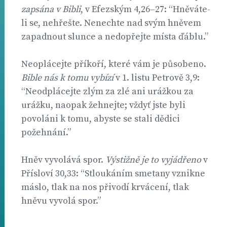
zapsána v Bibli
, v Efezským 4,26–27: “Hněváte-
li se, nehřešte. Nenechte nad svým hněvem
zapadnout slunce a nedopřejte místa ďáblu.”
Neoplácejte příkoří, které vám je působeno.
Bible nás k tomu vybízí
v 1. listu Petrově 3,9:
“Neodplácejte zlým za zlé ani urážkou za
urážku, naopak žehnejte; vždyť jste byli
povoláni k tomu, abyste se stali dědici
požehnání.”
Hněv vyvolává spor.
Výstižně je to vyjádřeno
v
Přísloví 30,33: “Stloukáním smetany vznikne
máslo, tlak na nos přivodí krvácení, tlak
hněvu vyvolá spor.”