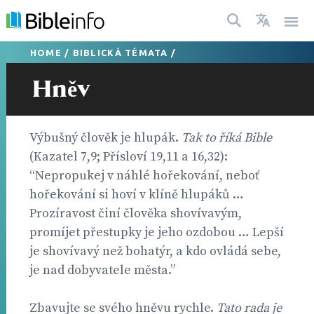
HOME
/
BIBLICKÁ TÉMATA
/
Hněv
Výbušný člověk je hlupák.
Tak to říká Bible
(Kazatel 7,9; Přísloví 19,11 a 16,32):
“Nepropukej v náhlé hořekování, neboť
hořekování si hoví v klíně hlupáků …
Prozíravost činí člověka shovívavým,
promíjet přestupky je jeho ozdobou … Lepší
je shovívavý než bohatýr, a kdo ovládá sebe,
je nad dobyvatele města.”
Zbavujte se svého hněvu rychle.
Tato rada je