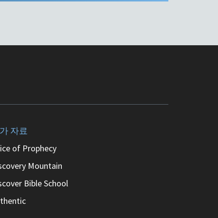
가 자료
ice of Prophecy
scovery Mountain
scover Bible School
thentic