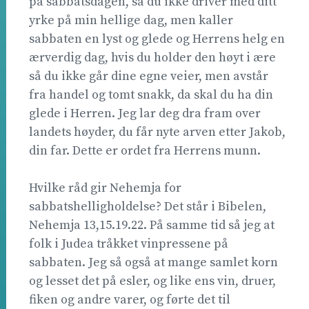
på sabbatsdagen, så du ikke driver med ditt
yrke på min hellige dag, men kaller
sabbaten en lyst og glede og Herrens helg en
ærverdig dag, hvis du holder den høyt i ære
så du ikke går dine egne veier, men avstår
fra handel og tomt snakk, da skal du ha din
glede i Herren. Jeg lar deg dra fram over
landets høyder, du får nyte arven etter Jakob,
din far. Dette er ordet fra Herrens munn.
Hvilke råd gir Nehemja for
sabbatshelligholdelse? Det står i Bibelen,
Nehemja 13,15.19.22. På samme tid så jeg at
folk i Judea tråkket vinpressene på
sabbaten. Jeg så også at mange samlet korn
og lesset det på esler, og like ens vin, druer,
fiken og andre varer, og førte det til