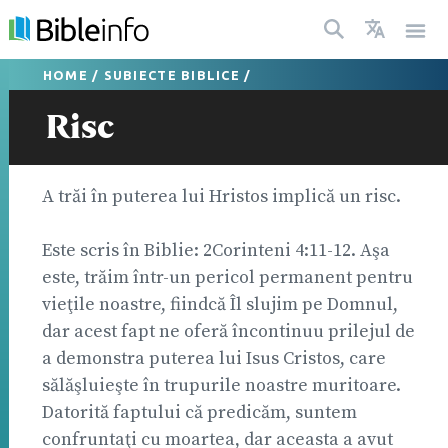
HOME
/
SUBIECTE BIBLICE
/
Risc
A trăi în puterea lui Hristos implică un risc.
Este scris în Biblie: 2Corinteni 4:11-12. Aşa
este, trăim într-un pericol permanent pentru
vieţile noastre, fiindcă Îl slujim pe Domnul,
dar acest fapt ne oferă încontinuu prilejul de
a demonstra puterea lui Isus Cristos, care
sălăşluieşte în trupurile noastre muritoare.
Datorită faptului că predicăm, suntem
confruntaţi cu moartea, dar aceasta a avut