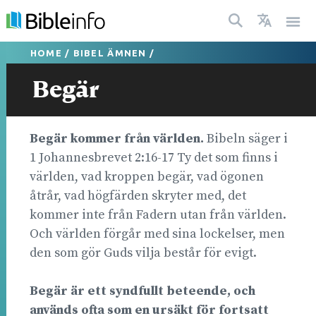
HOME
/
BIBEL ÄMNEN
/
Begär
Begär kommer från världen.
Bibeln säger i
1 Johannesbrevet 2:16-17 Ty det som finns i
världen, vad kroppen begär, vad ögonen
åtrår, vad högfärden skryter med, det
kommer inte från Fadern utan från världen.
Och världen förgår med sina lockelser, men
den som gör Guds vilja består för evigt.
Begär är ett syndfullt beteende, och
används ofta som en ursäkt för fortsatt