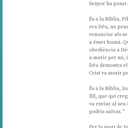
Senyor ha posat s
És a la Bíblia, F
era Déu, no pens
renunciar als se
a ésser humà. Qu
obediència a Déu
a morir per mi, n
Déu demostra el
Crist va morir pe
És a la Bíblia, J
fill, que qui cre
va enviar al seu
podria salvar. "
Per la mort de Je