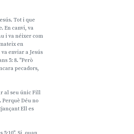
Jesús. Tot i que
. En canvi, va
au i va néixer com
 mateix en
va enviar a Jesús
ns 5: 8. "Però
encara pecadors,
r al seu únic Fill
na. Perquè Déu no
jançant Ell es
 5:10". Si, quan