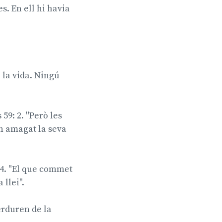
es. En ell hi havia
 i la vida. Ningú
 59: 2. "Però les
an amagat la seva
: 4. "El que commet
 llei".
erduren de la