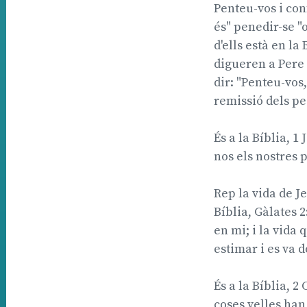
Penteu-vos i con
és" penedir-se "o
d'ells està en la 
digueren a Pere 
dir: "Penteu-vos,
remissió dels pec
És a la Bíblia, 1 
nos els nostres p
Rep la vida de Je
Bíblia, Gàlates 2
en mi; i la vida 
estimar i es va 
És a la Bíblia, 2 
coses velles han 