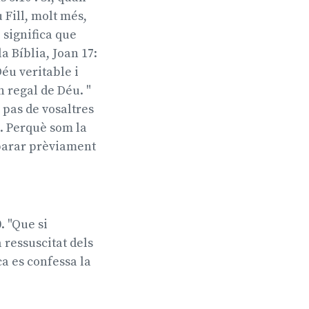
 Fill, molt més,
 significa que
a Bíblia, Joan 17:
Déu veritable i
n regal de Déu. "
no pas de vosaltres
i. Perquè som la
eparar prèviament
. "Que si
 ressuscitat dels
ca es confessa la