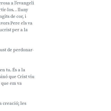
rosa a l'evangeli
ir-los. . lluny
gits de cor, i
avors Pere els va
crist per a la
 just de perdonar-
en tu. És a la
 sinó que Crist viu
u, que em va
va creació; les