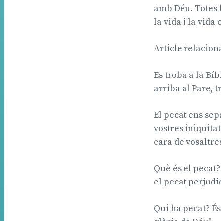
amb Déu. Totes le
la vida i la vida
Article relacion
Es troba a la Bíbl
arriba al Pare, t
El pecat ens sepa
vostres iniquita
cara de vosaltre
Què és el pecat? 
el pecat perjudic
Qui ha pecat? És