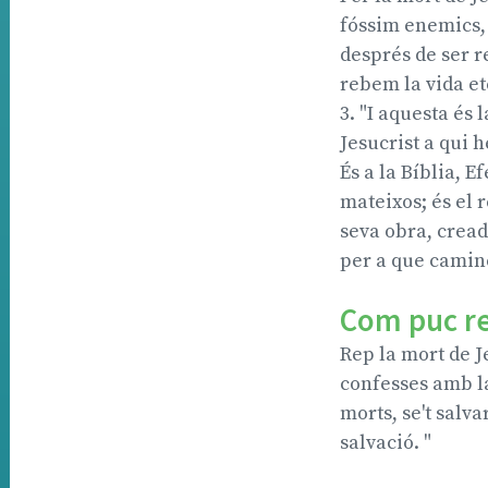
fóssim enemics, 
després de ser re
rebem la vida et
3. "I aquesta és 
Jesucrist a qui h
És a la Bíblia, Ef
mateixos; és el 
seva obra, cread
per a que camine
Com puc reb
Rep la mort de Je
confesses amb la
morts, se't salva
salvació. "