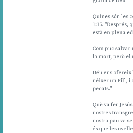
glòria de Déu"
Quines són les c
1:15. "Després, q
està en plena ed
Com puc salvar-m
la mort, però el 
Déu ens ofereix l
néixer un Fill, i
pecats."
Què va fer Jesús 
nostres transgres
nostra pau va se
és que les ovell