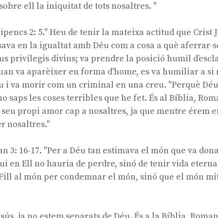
obre ell la iniquitat de tots nosaltres. "
ilipencs 2: 5." Heu de tenir la mateixa actitud que Crist 
ava en la igualtat amb Déu com a cosa a què aferrar-se
us privilegis divins; va prendre la posició humil d’escl
an va aparèixer en forma d'home, es va humiliar a si
 i va morir com un criminal en una creu. "Perquè Déu 
o saps les coses terribles que he fet. És al Bíblia, Roma
 seu propi amor cap a nosaltres, ja que mentre érem 
r nosaltres."
oan 3: 16-17. "Per a Déu tan estimava el món que va dona
gui en Ell no hauria de perdre, sinó de tenir vida eter
 Fill al món per condemnar el món, sinó que el món mit
sús, ja no estem separats de Déu. És a la Bíblia, Romans