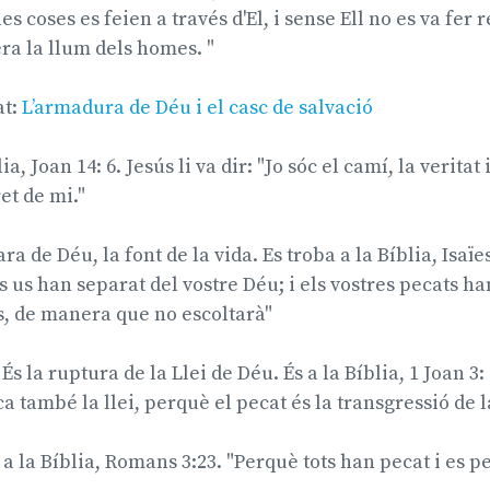
s coses es feien a través d'El, i sense Ell no es va fer r
 era la llum dels homes. "
at:
L’armadura de Déu i el casc de salvació
ia, Joan 14: 6. Jesús li va dir: "Jo sóc el camí, la veritat
ret de mi."
ra de Déu, la font de la vida. Es troba a la Bíblia, Isaïes
ts us han separat del vostre Déu; i els vostres pecats h
s, de manera que no escoltarà"
És la ruptura de la Llei de Déu. És a la Bíblia, 1 Joan 3
a també la llei, perquè el pecat és la transgressió de la
 a la Bíblia, Romans 3:23. "Perquè tots han pecat i es p