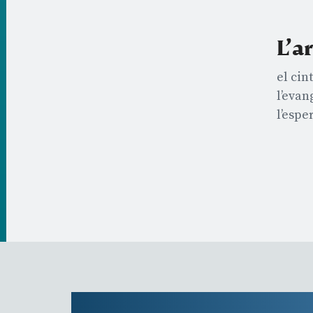
L’a
el cin
l’evan
l’esper