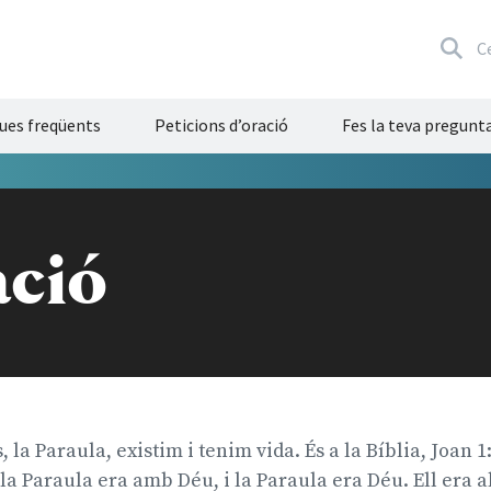
C
ues freqüents
Peticions d’oració
Fes la teva pregunta
ació
, la Paraula, existim i tenim vida. És a la Bíblia, Joan 1:
i la Paraula era amb Déu, i la Paraula era Déu. Ell er