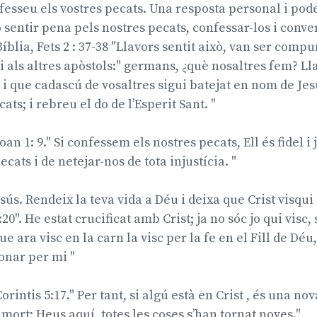
fesseu els vostres pecats. Una resposta personal i pode
 sentir pena pels nostres pecats, confessar-los i convert
Bíblia, Fets 2 : 37-38 "Llavors sentit això, van ser compun
i als altres apòstols:" germans, ¿què nosaltres fem? Ll
 i que cadascú de vosaltres sigui batejat en nom de Jesu
ats; i rebreu el do de l’Esperit Sant. "
Joan 1: 9." Si confessem els nostres pecats, Ell és fidel i
ecats i de netejar-nos de tota injustícia. "
sús. Rendeix la teva vida a Déu i deixa que Crist visqui 
:20". He estat crucificat amb Crist; ja no sóc jo qui visc,
que ara visc en la carn la visc per la fe en el Fill de Dé
donar per mi "
Corintis 5:17." Per tant, si algú està en Crist , és una no
mort; Heus aquí, totes les coses s’han tornat noves."