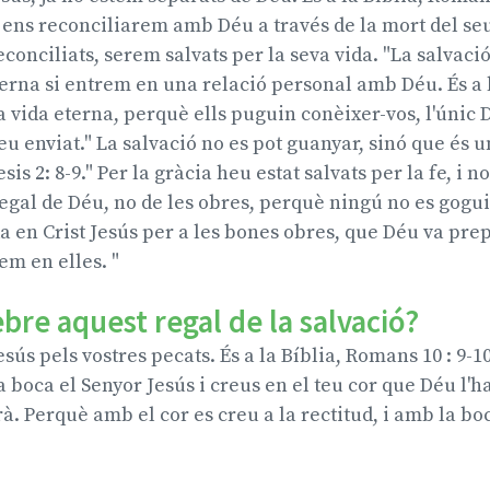
ens reconciliarem amb Déu a través de la mort del seu
conciliats, serem salvats per la seva vida. "La salvació
erna si entrem en una relació personal amb Déu. És a l
la vida eterna, perquè ells puguin conèixer-vos, l'únic 
eu enviat." La salvació no es pot guanyar, sinó que és u
esis 2: 8-9." Per la gràcia heu estat salvats per la fe, i 
regal de Déu, no de les obres, perquè ningú no es gogu
a en Crist Jesús per a les bones obres, que Déu va pr
m en elles. "
re aquest regal de la salvació?
sús pels vostres pecats. És a la Bíblia, Romans 10 : 9-10
 boca el Senyor Jesús i creus en el teu cor que Déu l'ha
rà. Perquè amb el cor es creu a la rectitud, i amb la bo