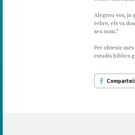
Alegreu-vos, ja q
rebre, els va don
seu nom."
Per obtenir més 
estudis bíblics g
Compartei