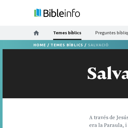
Temes bíblics
Preguntes bíbliq
HOME
/
TEMES BÍBLICS
/
SALVACIÓ
Salv
A través de Jesús
era la Paraula, 