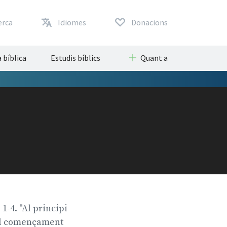
erca
Idiomes
Donacions
 bíblica
Estudis bíblics
Quant a
 1-4. "Al principi
a al començament