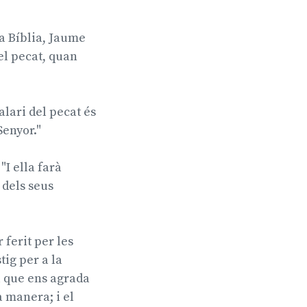
la Bíblia, Jaume
 el pecat, quan
alari del pecat és
Senyor."
"I ella farà
 dels seus
 ferit per les
tig per a la
el que ens agrada
a manera; i el