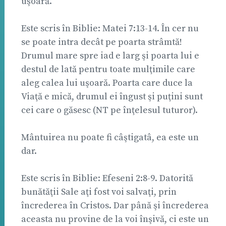
uşoară.
Este scris în Biblie: Matei 7:13-14. În cer nu
se poate intra decât pe poarta strâmtă!
Drumul mare spre iad e larg şi poarta lui e
destul de lată pentru toate mulţimile care
aleg calea lui uşoară. Poarta care duce la
Viaţă e mică, drumul ei îngust şi puţini sunt
cei care o găsesc (NT pe înţelesul tuturor).
Mântuirea nu poate fi câştigatâ, ea este un
dar.
Este scris în Biblie: Efeseni 2:8-9. Datorită
bunătăţii Sale aţi fost voi salvaţi, prin
încrederea în Cristos. Dar până şi încrederea
aceasta nu provine de la voi înşivă, ci este un