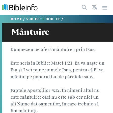
HOME
/
SUBIECTE BIBLICE
/
Mântuire
Dumnezeu ne oferă mântuirea prin Isus.
Este scris în Biblie: Matei 1:21. Ea va naşte un
Fiu şi-I vei pune numele Isus, pentru că El va
mântui pe poporul Lui de păcatele sale.
Faptele Apostolilor 4:12. În nimeni altul nu
este mântuire: căci nu este sub cer nici un
alt Nume dat oamenilor, în care trebuie să
fim mântuiţi.