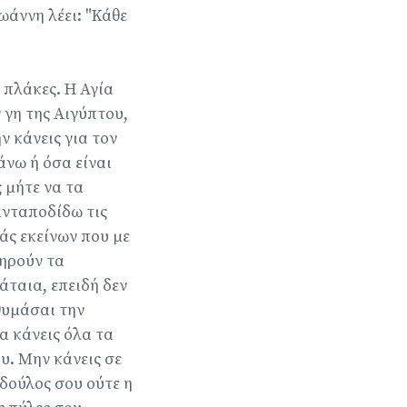
Ιωάννη λέει: "Κάθε
 πλάκες. Η Αγία
 γη της Αιγύπτου,
ην κάνεις για τον
άνω ή όσα είναι
 μήτε να τα
ανταποδίδω τις
άς εκείνων που με
τηρούν τα
άταια, επειδή δεν
 θυμάσαι την
α κάνεις όλα τα
υ. Μην κάνεις σε
 δούλος σου ούτε η