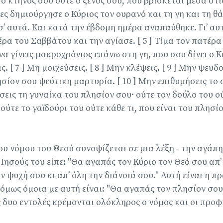
ο κτήνος σου ούτε ο ξένος σου, που βρίσκεται μέσα στι
ρες δημιούργησε ο Κύριος τον ουρανό και τη γη και τη 
’ αυτά. Και κατά την έβδομη ημέρα αναπαύθηκε. Γι’ αυτ
ρα του Σαββάτου και την αγίασε. [ 5 ] Τίμα τον πατέρα
να γίνεις μακροχρόνιος επάνω στη γη, που σου δίνει ο Κ
ς. [ 7 ] Μη μοιχεύσεις. [ 8 ] Μην κλέψεις. [ 9 ] Μην ψε
σίον σου ψεύτικη μαρτυρία. [ 10 ] Μην επιθυμήσεις το 
εις τη γυναίκα του πλησίον σου· ούτε τον δούλο του ο
 ούτε το γαϊδούρι του ούτε κάθε τι, που είναι του πλησί
ου νόμου του Θεού συνοψίζεται σε μια λέξη - την αγάπη
 Ιησούς του είπε: "Θα αγαπάς τον Κύριο τον Θεό σου απ’
ην ψυχή σου κι απ’ όλη την διάνοιά σου." Αυτή είναι η 
 όμως όμοια με αυτή είναι: "Θα αγαπάς τον πλησίον σο
ις δυο εντολές κρέμονται ολόκληρος ο νόμος και οι προφ