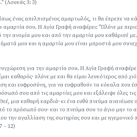
" (Λουκάς 3: 3)
όπως ένας απελπισμένος αμαρτωλός, τι θα έπρεπε να κά
ν αμαρτία σου. Η Αγία Γραφή αναφέρει: "Πλύνε με περι
 την ανομία μου και από την αμαρτία μου καθάρισέ με.
ήματά μου και η αμαρτία μου είναι μπροστά μου συνεχώ
συγχώρεση για την αμαρτία σου. Η Αγία Γραφή αναφέρει
μαι καθαρός· πλύνε με και θα είμαι λευκότερος από χιόν
η και ευφροσύνη, για να ευφραθούν τα κόκαλα που έ
όσωπό σου από τις αμαρτίες μου και εξάλειψε όλες τις
 Θεέ, μια καθαρή καρδιά· κι ένα ευθύ πνεύμα ανανέωσε 
πό το πρόσωπό σου· και το πνεύμα σου το άγιο μην το 
ου την αγαλλίαση της σωτηρίας σου και με ηγεμονικό 
7 – 12)