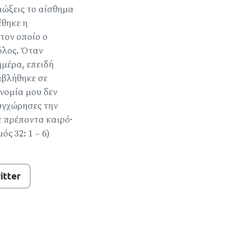
διώξεις το αίσθημα
έθηκε η
τον οποίο ο
όλος. Όταν
μέρα, επειδή
αβλήθηκε σε
νομία μου δεν
συγχώρησες την
ε πρέποντα καιρό·
ς 32: 1 – 6)
itter