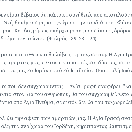
δεν είμαι βέβαιος ότι κάποιες συνήθειές μου αποτελούν
"Θεέ, δοκίμασέ με, και γνώρισε την καρδιά μου. Εξέτασ
 μου. Και δες μήπως υπάρχει μέσα μου κάποιος δρόμος 
δρόμο τον αιώνιο." (Ψαλμός 139: 23 – 24)
μαρτία στο Θεό και θα λάβεις τη συγχώρεση. Η Αγία Γ
ις αμαρτίες μας, ο Θεός είναι πιστός και δίκαιος, ώστ
 και να μας καθαρίσει από κάθε αδικία." (Επιστολή Ιωάνν
ες που δεν συγχωρούνται; Η Αγία Γραφή αναφέρει: "Κα
νάντια στον Υιό του ανθρώπου, θα του συγχωρηθεί. Όποι
τια στο Άγιο Πνεύμα, σε αυτόν δεν θα του συγχωρηθεί.
λίζει την άφεση των αμαρτιών μας. Η Αγία Γραφή αναφέ
ε όλη την περίχωρο του Ιορδάνη, κηρύττοντας βάπτισμα