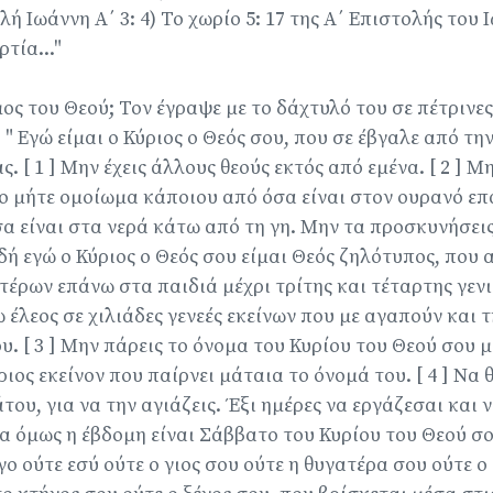
λή Ιωάννη Α΄ 3: 4) Το χωρίο 5: 17 της Α΄ Επιστολής του 
τία..."
μος του Θεού; Τον έγραψε με το δάχτυλό του σε πέτρινες
" Εγώ είμαι ο Κύριος ο Θεός σου, που σε έβγαλε από την
. [ 1 ] Μην έχεις άλλους θεούς εκτός από εμένα. [ 2 ] Μ
ο μήτε ομοίωμα κάποιου από όσα είναι στον ουρανό επ
σα είναι στα νερά κάτω από τη γη. Μην τα προσκυνήσεις
δή εγώ ο Κύριος ο Θεός σου είμαι Θεός ζηλότυπος, που 
τέρων επάνω στα παιδιά μέχρι τρίτης και τέταρτης γενι
 έλεος σε χιλιάδες γενεές εκείνων που με αγαπούν και 
 [ 3 ] Μην πάρεις το όνομα του Κυρίου του Θεού σου μ
ιος εκείνον που παίρνει μάταια το όνομά του. [ 4 ] Να
ου, για να την αγιάζεις. Έξι ημέρες να εργάζεσαι και ν
ρα όμως η έβδομη είναι Σάββατο του Κυρίου του Θεού σο
ο ούτε εσύ ούτε ο γιος σου ούτε η θυγατέρα σου ούτε ο