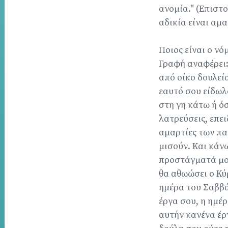
ανομία." (Επιστο
αδικία είναι αμαρ
Ποιος είναι ο νό
Γραφή αναφέρει: 
από οίκο δουλείας
εαυτό σου είδωλ
στη γη κάτω ή ό
λατρεύσεις, επει
αμαρτίες των πα
μισούν. Και κάνω
προστάγματά μου.
θα αθωώσει ο Κύρ
ημέρα του Σαββάτ
έργα σου, η ημέ
αυτήν κανένα έργ