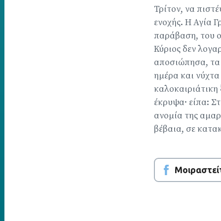
Τρίτον, να πιστέ
ενοχής. Η Αγία 
παράβαση, του ο
Κύριος δεν λογα
αποσιώπησα, τα 
ημέρα και νύχτα
καλοκαιριάτικη 
έκρυψα· είπα: Σ
ανομία της αμαρτ
βέβαια, σε κατακ
Μοιραστεί