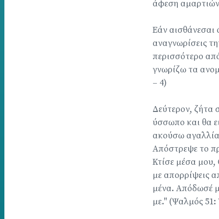
άφεση αμαρτιών.
Εάν αισθάνεσαι 
αναγνωρίσεις τη
περισσότερο από
γνωρίζω τα ανομ
– 4)
Δεύτερον, ζήτα 
ύσσωπο και θα εί
ακούσω αγαλλίασ
Απόστρεψε το πρ
Κτίσε μέσα μου,
με απορρίψεις α
μένα. Απόδωσέ μ
με." (Ψαλμός 51: 