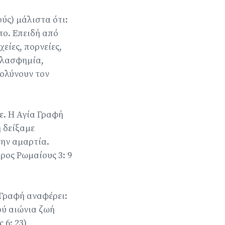
ύς) μάλιστα ότι:
πο. Επειδή από
είες, πορνείες,
 βλασφημία,
ολύνουν τον
ε. Η Αγία Γραφή
ή δείξαμε
την αμαρτία.
προς Ρωμαίους 3: 9
 Γραφή αναφέρει:
ού αιώνια ζωή
 6: 23)