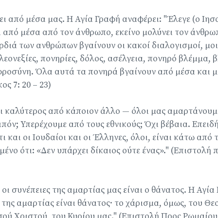
ι από μέσα μας. Η Αγία Γραφή αναφέρει: "Έλεγε (ο Ιησο
ι από μέσα από τον άνθρωπο, εκείνο μολύνει τον άνθρω
διά των ανθρώπων βγαίνουν οι κακοί διαλογισμοί, μοιχ
λεονεξίες, πονηρίες, δόλος, ασέλγεια, πονηρό βλέμμα,
ροσύνη. Όλα αυτά τα πονηρά βγαίνουν από μέσα και μ
ς 7: 20 – 23)
αι καλύτερος από κάποιον άλλο — όλοι μας αμαρτάνουμ
ιπόν; Υπερέχουμε από τους εθνικούς; Όχι βέβαια. Επειδ
 και οι Ιουδαίοι και οι Έλληνες, όλοι, είναι κάτω από 
ένο ότι: «Δεν υπάρχει δίκαιος ούτε ένας»." (Επιστολή 
 οι συνέπειες της αμαρτίας μας είναι ο θάνατος. Η Αγία
 της αμαρτίας είναι θάνατος· το χάρισμα, όμως, του Θε
ού Χριστού, του Κυρίου μας." (Επιστολή Προς Ρωμαίους