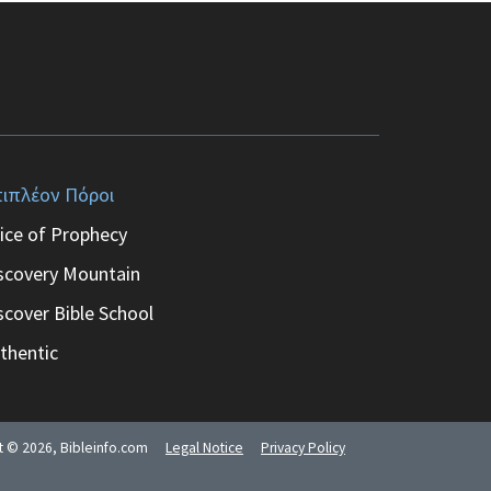
ιπλέον Πόροι
ice of Prophecy
scovery Mountain
scover Bible School
thentic
ht ©
2026
, Bibleinfo.com
Legal Notice
Privacy Policy