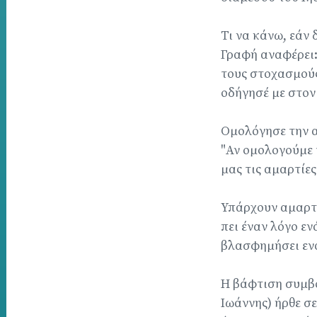
Τι να κάνω, εάν 
Γραφή αναφέρει: 
τους στοχασμούς
οδήγησέ με στον 
Ομολόγησε την α
"Αν ομολογούμε τ
μας τις αμαρτίες
Υπάρχουν αμαρτί
πει έναν λόγο ε
βλασφημήσει ενάν
Η βάφτιση συμβο
Ιωάννης) ήρθε σ