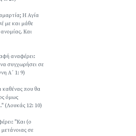
 αμαρτία; Η Αγία
έ με και μάθε
ανομίας. Και
ραφή αναφέρει:
ε να συγχωρήσει σε
η Α΄ 1: 9)
ι καθένας που θα
ος όμως
" (Λουκάς 12: 10)
ρει: "Και (ο
 μετάνοιας σε