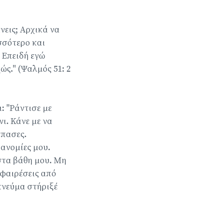
νεις; Αρχικά να
σσότερο και
 Επειδή εγώ
ς." (Ψαλμός 51: 2
: "Ράντισε με
ι. Κάνε με να
σπασες.
 ανομίες μου.
στα βάθη μου. Μη
αφαιρέσεις από
πνεύμα στήριξέ