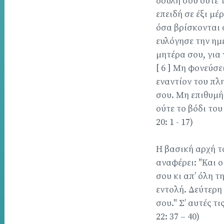
δούλη σου ούτε τ
επειδή σε έξι μέ
όσα βρίσκονται σ
ευλόγησε την ημέ
μητέρα σου, για 
[ 6 ] Μη φονεύσει
εναντίον του πλη
σου. Μη επιθυμήσ
ούτε το βόδι του
20: 1 - 17)
Η βασική αρχή τ
αναφέρει: "Και ο
σου κι απ’ όλη τ
εντολή. Δεύτερη
σου." Σ’ αυτές τ
22: 37 – 40)