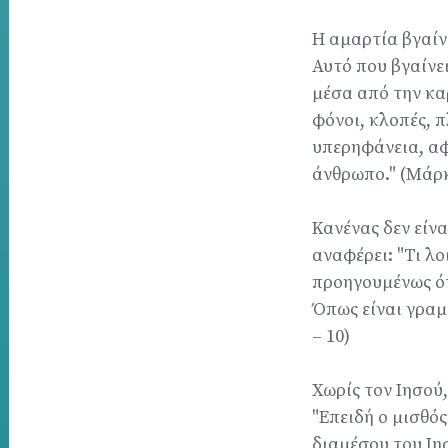
Η αμαρτία βγαίνε
Αυτό που βγαίνε
μέσα από την καρ
φόνοι, κλοπές, π
υπερηφάνεια, αφ
άνθρωπο." (Μάρκο
Κανένας δεν είν
αναφέρει: "Τι λο
προηγουμένως ότι
Όπως είναι γραμμ
– 10)
Χωρίς τον Ιησού,
"Επειδή ο μισθός
διαμέσου του Ιησ