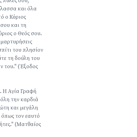
ς πύλες σου,
θάλασσα και όλα
ό ο Κύριος
 σου και τη
ύριος ο Θεός σου.
υδομαρτυρήσεις
σπίτι του πλησίον
ύτε τη δούλη του
ον του." (Έξοδος
. Η Αγία Γραφή
 όλη την καρδιά
πρώτη και μεγάλη
υ όπως τον εαυτό
ήτες." (Ματθαίος