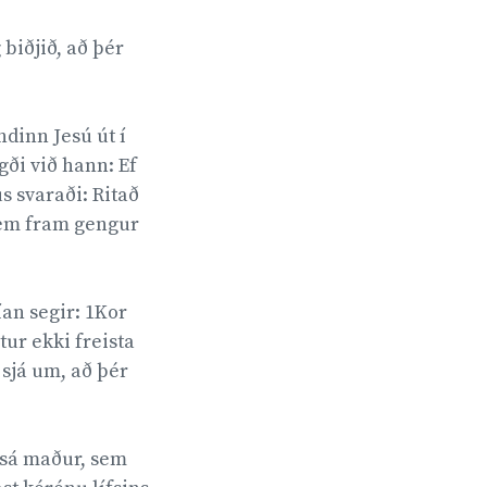
biðjið, að þér
ndinn Jesú út í
gði við hann: Ef
s svaraði: Ritað
 sem fram gengur
ían segir: 1Kor
tur ekki freista
sjá um, að þér
r sá maður, sem