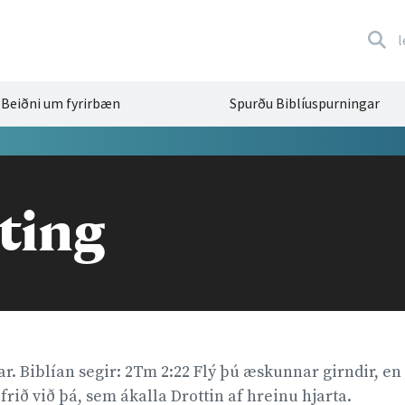
l
Beiðni um fyrirbæn
Spurðu Biblíuspurningar
sting
ar. Biblían segir: 2Tm 2:22 Flý þú æskunnar girndir, en
frið við þá, sem ákalla Drottin af hreinu hjarta.