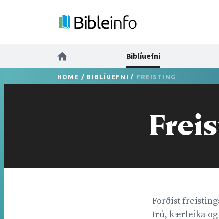
Biblíuefni
HOME
/
BIBLÍUEFNI
/
FREISTING
Frei
Forðist freisting
trú, kærleika og 