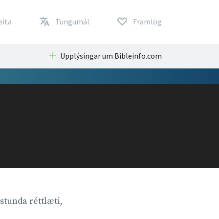
eita
Tungumál
Framlög
Upplýsingar um Bibleinfo.com
 stunda réttlæti,