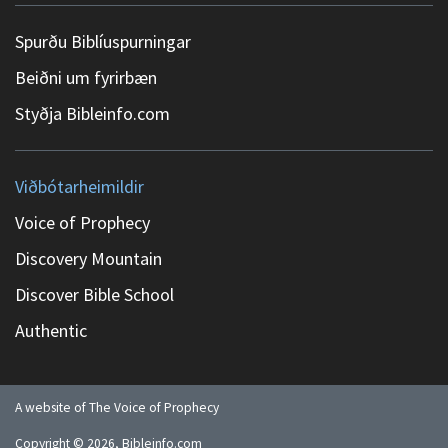
Spurðu Biblíuspurningar
Beiðni um fyrirbæn
Styðja Bibleinfo.com
Viðbótarheimildir
Voice of Prophecy
Discovery Mountain
Discover Bible School
Authentic
A website of The Voice of Prophecy
Copyright ©
2026
, Bibleinfo.com