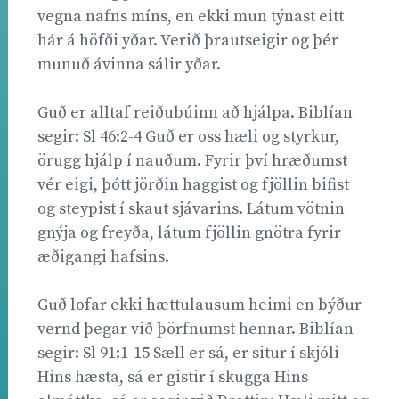
vegna nafns míns, en ekki mun týnast eitt
hár á höfði yðar. Verið þrautseigir og þér
munuð ávinna sálir yðar.
Guð er alltaf reiðubúinn að hjálpa. Biblían
segir: Sl 46:2-4 Guð er oss hæli og styrkur,
örugg hjálp í nauðum. Fyrir því hræðumst
vér eigi, þótt jörðin haggist og fjöllin bifist
og steypist í skaut sjávarins. Látum vötnin
gnýja og freyða, látum fjöllin gnötra fyrir
æðigangi hafsins.
Guð lofar ekki hættulausum heimi en býður
vernd þegar við þörfnumst hennar. Biblían
segir: Sl 91:1-15 Sæll er sá, er situr í skjóli
Hins hæsta, sá er gistir í skugga Hins