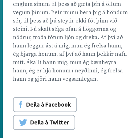
englum sínum til þess að gæta þín á öllum
vegum þínum. Þeir munu bera þig á höndum
sér, til þess að þú steytir ekki fót þinn við
steini. Þú skalt stíga ofan á höggorma og
nöðrur, troða fótum ljón og dreka. Af því að
hann leggur ást á mig, mun ég frelsa hann,
ég bjarga honum, af því að hann þekkir nafn
mitt. Ákalli hann mig, mun ég bænheyra
hann, ég er hjá honum í neyðinni, ég frelsa
hann og gjöri hann vegsamlegan.
Deila á Facebook
Deila á Twitter