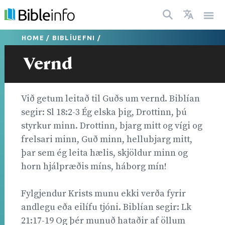
HOME
/
BIBLÍUEFNI
/
Vernd
Við getum leitað til Guðs um vernd. Biblían
segir: Sl 18:2-3 Ég elska þig, Drottinn, þú
styrkur minn. Drottinn, bjarg mitt og vígi og
frelsari minn, Guð minn, hellubjarg mitt,
þar sem ég leita hælis, skjöldur minn og
horn hjálpræðis míns, háborg mín!
Fylgjendur Krists munu ekki verða fyrir
andlegu eða eilífu tjóni. Biblían segir: Lk
21:17-19 Og þér munuð hataðir af öllum