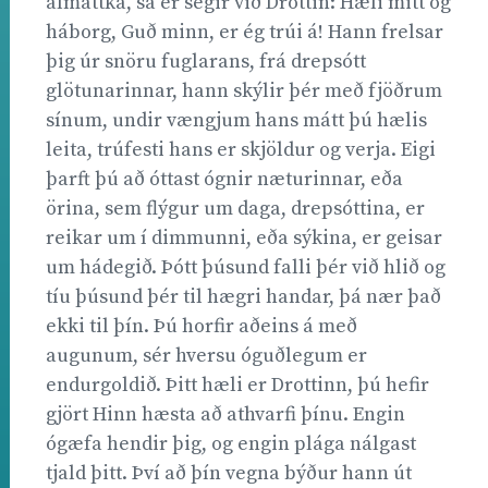
almáttka, sá er segir við Drottin: Hæli mitt og
háborg, Guð minn, er ég trúi á! Hann frelsar
þig úr snöru fuglarans, frá drepsótt
glötunarinnar, hann skýlir þér með fjöðrum
sínum, undir vængjum hans mátt þú hælis
leita, trúfesti hans er skjöldur og verja. Eigi
þarft þú að óttast ógnir næturinnar, eða
örina, sem flýgur um daga, drepsóttina, er
reikar um í dimmunni, eða sýkina, er geisar
um hádegið. Þótt þúsund falli þér við hlið og
tíu þúsund þér til hægri handar, þá nær það
ekki til þín. Þú horfir aðeins á með
augunum, sér hversu óguðlegum er
endurgoldið. Þitt hæli er Drottinn, þú hefir
gjört Hinn hæsta að athvarfi þínu. Engin
ógæfa hendir þig, og engin plága nálgast
tjald þitt. Því að þín vegna býður hann út