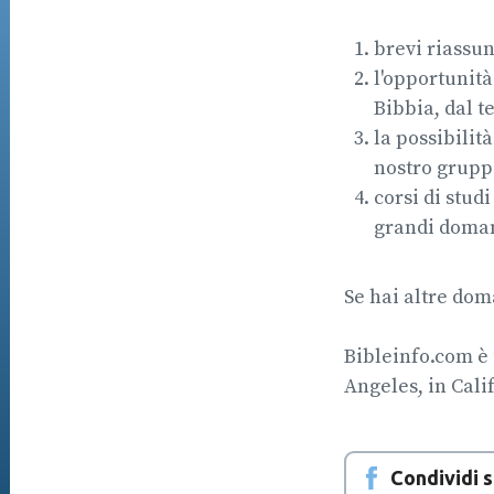
brevi riassun
l'opportunità
Bibbia, dal t
la possibilit
nostro grupp
corsi di stud
grandi doman
Se hai altre dom
Bibleinfo.com è 
Angeles, in Calif
Condividi 