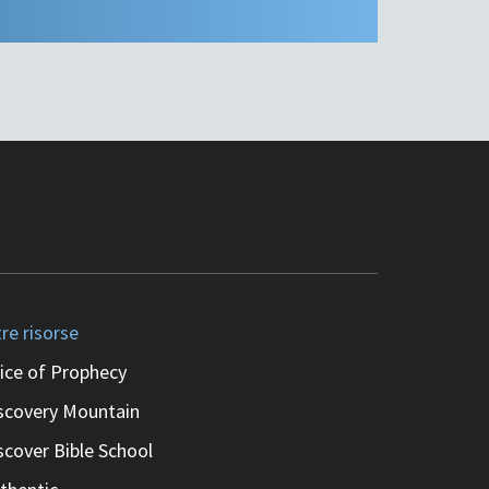
tre risorse
ice of Prophecy
scovery Mountain
scover Bible School