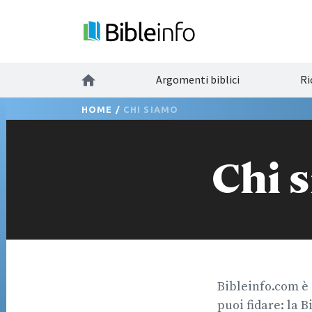
Argomenti biblici
Ri
HOME
/
CHI SIAMO
Chi 
Bibleinfo.com è 
puoi fidare: la B