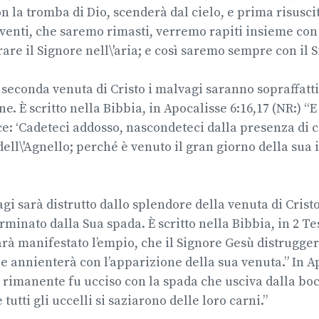
on la tromba di Dio, scenderà dal cielo, e prima risusci
viventi, che saremo rimasti, verremo rapiti insieme con 
are il Signore nell\'aria; e così saremo sempre con il S
 seconda venuta di Cristo i malvagi saranno sopraffatti
e. È scritto nella Bibbia, in Apocalisse 6:16,17 (NR:) “
ce: ‘Cadeteci addosso, nascondeteci dalla presenza di c
 dell\'Agnello; perché è venuto il gran giorno della sua 
gi sarà distrutto dallo splendore della venuta di Cristo 
rminato dalla Sua spada. È scritto nella Bibbia, in 2 Te
arà manifestato l’empio, che il Signore Gesù distruggerà
 e annienterà con l’apparizione della sua venuta.” In A
Il rimanente fu ucciso con la spada che usciva dalla boc
 tutti gli uccelli si saziarono delle loro carni.”