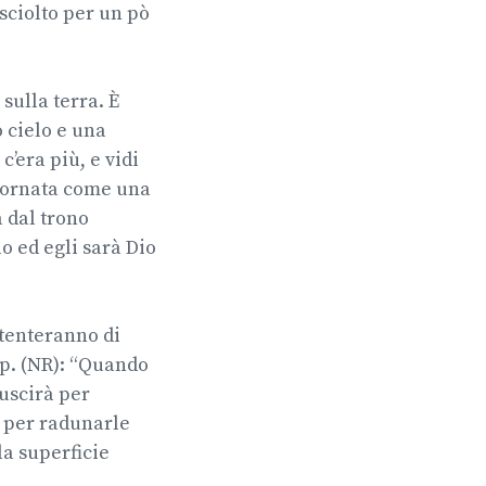
sciolto per un pò
sulla terra. È
o cielo e una
c’era più, e vidi
, ornata come una
 dal trono
o ed egli sarà Dio
 tenteranno di
p.p. (NR): “Quando
 uscirà per
, per radunarle
la superficie