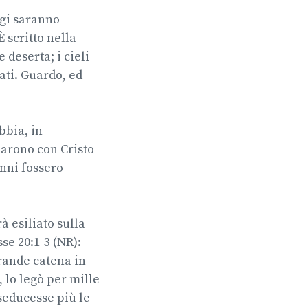
agi saranno
È scritto nella
 deserta; i cieli
ati. Guardo, ed
bbia, in
gnarono con Cristo
anni fossero
à esiliato sulla
se 20:1-3 (NR):
grande catena in
, lo legò per mille
 seducesse più le