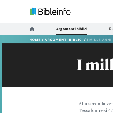
Argomenti biblici
Ri
HOME
/
ARGOMENTI BIBLICI
/
I MILLE ANNI
I mil
Alla seconda venu
Tessalonicesi 4: