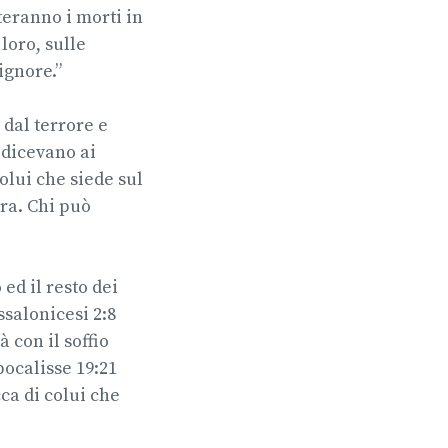
teranno i morti in
loro, sulle
ignore.”
 dal terrore e
E dicevano ai
olui che siede sul
ira. Chi può
ed il resto dei
ssalonicesi 2:8
 con il soffio
pocalisse 19:21
ca di colui che