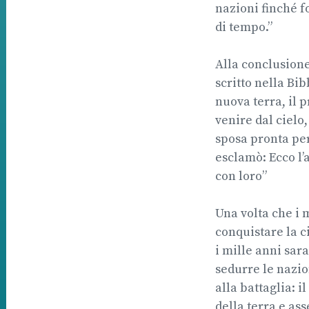
nazioni finché f
di tempo.”
Alla conclusione 
scritto nella Bib
nuova terra, il p
venire dal cielo
sposa pronta per
esclamò: Ecco l’
con loro”
Una volta che i 
conquistare la ci
i mille anni sar
sedurre le nazio
alla battaglia: 
della terra e ass