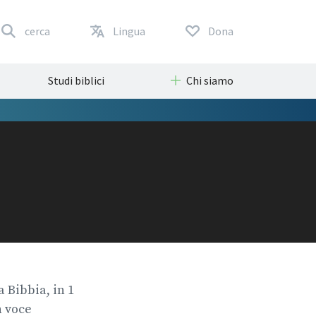
cerca
Lingua
Dona
Studi biblici
Chi siamo
a Bibbia, in 1
n voce