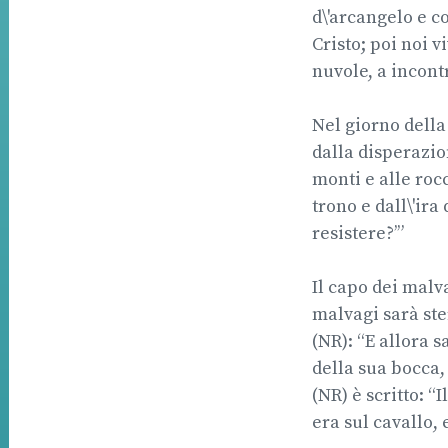
d\'arcangelo e c
Cristo; poi noi 
nuvole, a incontr
Nel giorno della
dalla disperazion
monti e alle roc
trono e dall\'ira
resistere?’”
Il capo dei malva
malvagi sarà ste
(NR): “E allora s
della sua bocca,
(NR) è scritto: “
era sul cavallo, e