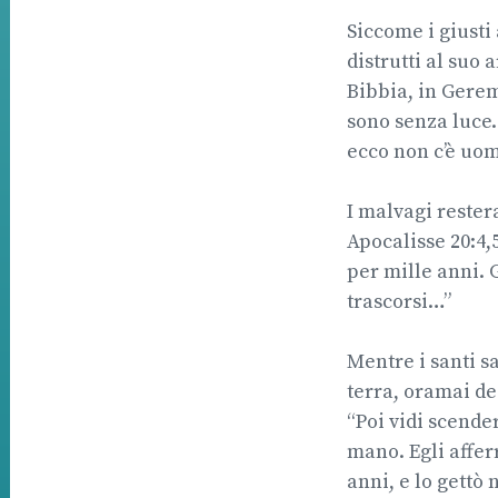
Siccome i giusti
distrutti al suo 
Bibbia, in Geremi
sono senza luce. 
ecco non c’è uomo
I malvagi rester
Apocalisse 20:4,5
per mille anni. 
trascorsi…”
Mentre i santi sa
terra, oramai des
“Poi vidi scende
mano. Egli afferr
anni, e lo gettò 