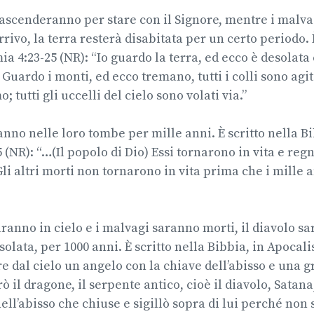
 ascenderanno per stare con il Signore, mentre i malv
arrivo, la terra resterà disabitata per un certo periodo. 
a 4:23-25 (NR): “Io guardo la terra, ed ecco è desolata e
Guardo i monti, ed ecco tremano, tutti i colli sono agit
; tutti gli uccelli del cielo sono volati via.”
anno nelle loro tombe per mille anni. È scritto nella Bi
 (NR): “…(Il popolo di Dio) Essi tornarono in vita e re
Gli altri morti non tornarono in vita prima che i mille 
ranno in cielo e i malvagi saranno morti, il diavolo sar
olata, per 1000 anni. È scritto nella Bibbia, in Apocalis
re dal cielo un angelo con la chiave dell’abisso e una 
ò il dragone, il serpente antico, cioè il diavolo, Satana
nell’abisso che chiuse e sigillò sopra di lui perché non