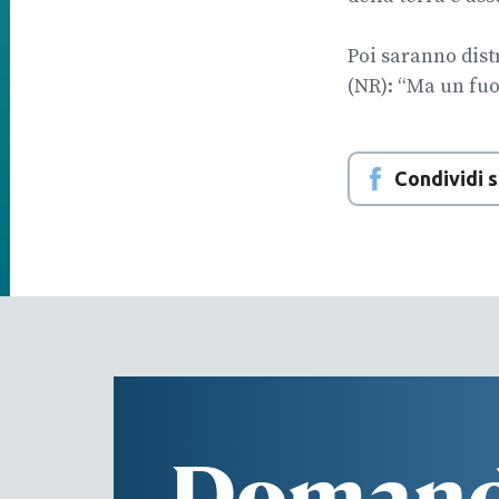
Poi saranno distr
(NR): “Ma un fuoc
Condividi 
Doman