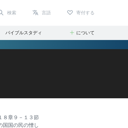
検索
言語
寄付する
バイブルスタディ
について
１８章９－１３節
の国国の民の憎し