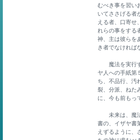
むべき事を習い
いてささげる者
える者、口寄せ
れらの事をする
神、主は彼らを
き者でなければ
魔法を実行する
ヤ人への手紙第
ち、不品行、汚
裂、分派、ねた
に、今も前もっ
未来は、魔法使
書の、イザヤ書
えずるように、