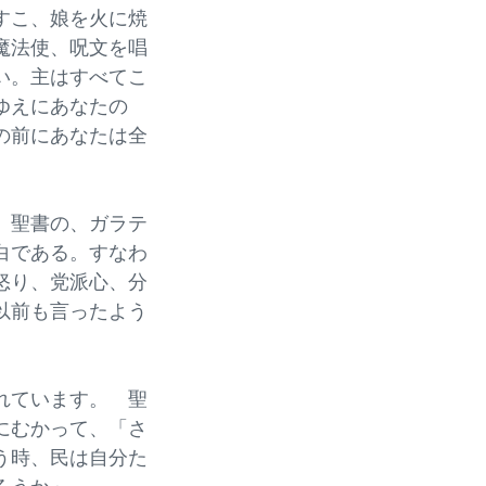
すこ、娘を火に焼
魔法使、呪文を唱
い。主はすべてこ
ゆえにあなたの
の前にあなたは全
 聖書の、ガラテ
白である。すなわ
怒り、党派心、分
以前も言ったよう
れています。 聖
にむかって、「さ
う時、民は自分た