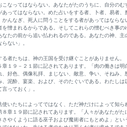
おこなってはならない。あなたがたのうちに、自分のむ
があってはならない。めた占いをする者、卜者、易者、
、かんなぎ、死人に問うことをする者があってはならな
者を憎まれるからである。そしてこれらの憎むべき事の
あなたの前から追い払われるのである。あなたの神、主
ならない」。
者たちは、神の王国を受け継ぐことがありません。
５章１９－２１節に記されてあります。「肉の働きは明
れ、好色、偶像礼拝、まじない、敵意、争い、そねみ、
み、泥酔、宴楽、および、そのたぐいである。わたしは
て言っておく」。
いたちによってではなく、ただ神だけによって知ら
第８章１９節に記されてあります。「人々があなたがた
ささやくように語る巫子および魔術者にもとめよ」とい