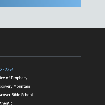
가 자료
ice of Prophecy
scovery Mountain
scover Bible School
thentic