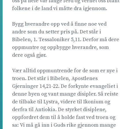
oss på hele vår lange ferd og vernet oss blant
folkene i de land vi måtte dra igjennom.
Bygg hverandre opp ved å finne noe ved
andre som du setter pris på. Det står i
Bibelen, 1. Tessaloniker 5,11. Derfor må dere
oppmuntre og oppbygge hverandre, som
dere også gjør.
Vær alltid oppmuntrende for de som er nye i
troen. Det står i Bibelen, Apostlenes
Gjerninger 14,21-22. De forkynte evangeliet i
denne byen og vant mange disipler. Så reiste
de tilbake til Lystra, videre til Ikonium og
derfra til Antiokia. De styrket disiplene,
oppfordret dem til å holde fast ved troen og
sa: Vi må gå inn i Guds rike gjennom mange