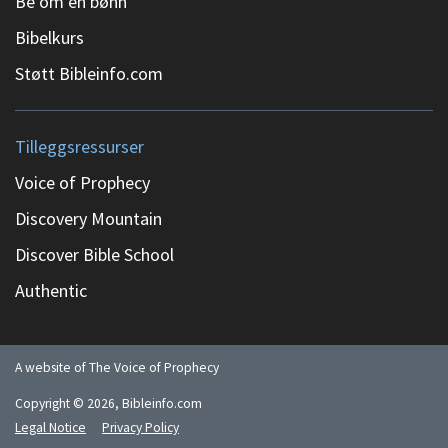
Be om en bønn
Bibelkurs
Støtt Bibleinfo.com
Tilleggsressurser
Voice of Prophecy
Discovery Mountain
Discover Bible School
Authentic
A website of The Voice of Prophecy
Copyright ©
2026
, Bibleinfo.com
Legal Notice
Privacy Policy