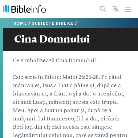
HOME
/
SUBIECTE BIBLICE
/
Cina Domnului
Ce simbolizează Cina Domnului?
Este scris în Biblie: Matei 26:26-28. Pe când
mâncau ei, Isus a luat o pâine şi, după ce a
binecuvântat, a frânt-o şi a dat-o ucenicilor,
zicând: Luaţi, mâncaţi; acesta este trupul
Meu. Apoi a luat un pahar şi, după ce a
mulţumit lui Dumnezeu, li l-a dat, zicând:
Beţi toţi din el; căci acesta este sângele
legământului celui nou, care se varsă pentru