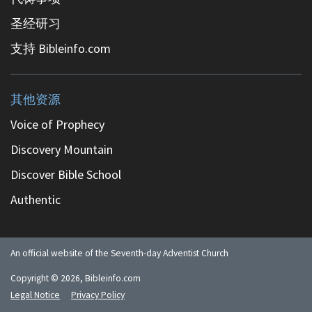
圣经研习
支持 Bibleinfo.com
其他资源
Voice of Prophecy
Discovery Mountain
Discover Bible School
Authentic
An official website of the Seventh-day Adventist Church
Copyright ©
2026
, Bibleinfo.com
Legal Notice
Privacy Policy