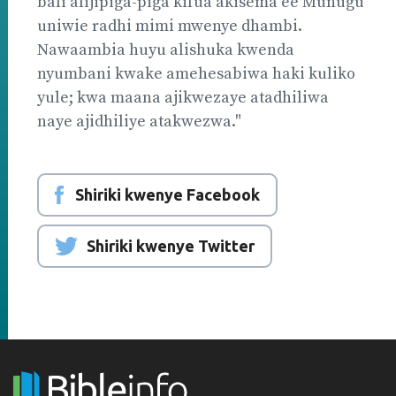
bali alijipiga-piga kifua akisema ee Munugu
uniwie radhi mimi mwenye dhambi.
Nawaambia huyu alishuka kwenda
nyumbani kwake amehesabiwa haki kuliko
yule; kwa maana ajikwezaye atadhiliwa
naye ajidhiliye atakwezwa."
Shiriki kwenye Facebook
Shiriki kwenye Twitter