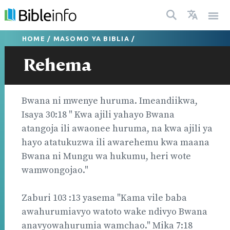
HOME
/
MASOMO YA BIBLIA
/
Rehema
Bwana ni mwenye huruma. Imeandiikwa,
Isaya 30:18 " Kwa ajili yahayo Bwana
atangoja ili awaonee huruma, na kwa ajili ya
hayo atatukuzwa ili awarehemu kwa maana
Bwana ni Mungu wa hukumu, heri wote
wamwongojao."
Zaburi 103 :13 yasema "Kama vile baba
awahurumiavyo watoto wake ndivyo Bwana
anavyowahurumia wamchao." Mika 7:18