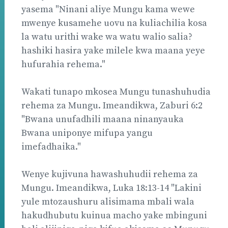
yasema "Ninani aliye Mungu kama wewe
mwenye kusamehe uovu na kuliachilia kosa
la watu urithi wake wa watu walio salia?
hashiki hasira yake milele kwa maana yeye
hufurahia rehema."
Wakati tunapo mkosea Mungu tunashuhudia
rehema za Mungu. Imeandikwa, Zaburi 6:2
"Bwana unufadhili maana ninanyauka
Bwana uniponye mifupa yangu
imefadhaika."
Wenye kujivuna hawashuhudii rehema za
Mungu. Imeandikwa, Luka 18:13-14 "Lakini
yule mtozaushuru alisimama mbali wala
hakudhubutu kuinua macho yake mbinguni