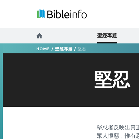
聖經專題
HOME
/
聖經專題
/
堅忍
堅忍
堅忍者反映出真正
眾人恨惡，惟有