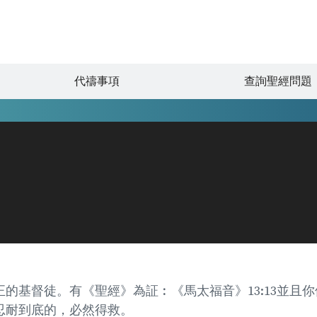
代禱事項
查詢聖經問題
的基督徒。有《聖經》為証︰《馬太福音》13:13並且
忍耐到底的，必然得救。