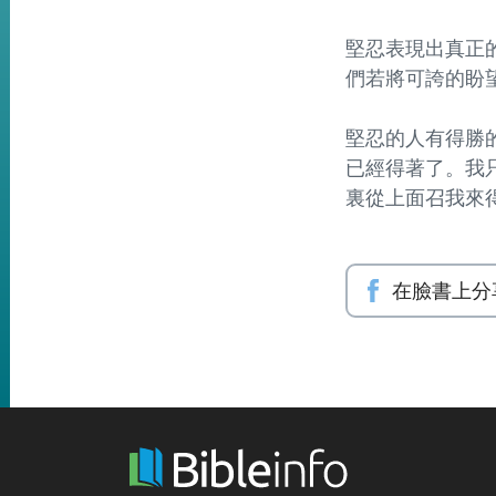
堅忍表現出真正
們若將可誇的盼
堅忍的人有得勝的
已經得著了。我
裏從上面召我來
在臉書上分