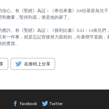
的信心。有《聖經》為証︰《希伯來書》3:6但基督為兒
望和膽量，堅持到底，便是他的家了。
應許。有《聖經》為証︰《腓利比書》3:13﹛14弟兄們
只有一件事，就是忘記背後努力面前的，向著標竿直跑，
得的獎賞。
享
在推特上分享
Facebook
Twitter