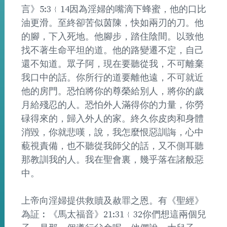
言》5:3﹛14因為淫婦的嘴滴下蜂蜜，他的口比
油更滑。至終卻苦似茵陳，快如兩刃的刀。他
的腳，下入死地。他腳步，踏住陰間。以致他
找不著生命平坦的道。他的路變遷不定，自己
還不知道。眾子阿，現在要聽從我，不可離棄
我口中的話。你所行的道要離他遠，不可就近
他的房門。恐怕將你的尊榮給別人，將你的歲
月給殘忍的人。恐怕外人滿得你的力量，你勞
碌得來的，歸入外人的家。終久你皮肉和身體
消毀，你就悲嘆，說，我怎麼恨惡訓誨，心中
藐視責備，也不聽從我師父的話，又不側耳聽
那教訓我的人。我在聖會裏，幾乎落在諸般惡
中。
上帝向淫婦提供救贖及赦罪之恩。有《聖經》
為証︰《馬太福音》21:31﹛32你們想這兩個兒