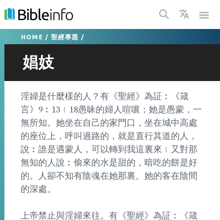
HOME
/
聖經專題
/
娼妓
淫婦是什麼樣的人？有《聖經》為証︰《箴
言》9︰13﹛18愚昧的婦人喧嚷；她是愚蒙，一
無所知。她坐在自己的家門口，坐在城中高處
的座位上，呼叫過路的，就是直行其道的人，
說︰誰是遇蒙人，可以轉到我這裏來﹛又對那
無知的人說︰偷來的水是甜的，暗吃的餅是好
的。人卻不知有陰魂在她那裏。她的客在陰間
的深處。
上帝禁止與淫婦來往。有《聖經》為証︰《箴