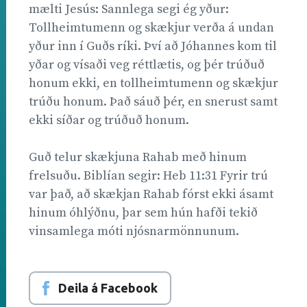
mælti Jesús: Sannlega segi ég yður:
Tollheimtumenn og skækjur verða á undan
yður inn í Guðs ríki. Því að Jóhannes kom til
yðar og vísaði veg réttlætis, og þér trúðuð
honum ekki, en tollheimtumenn og skækjur
trúðu honum. Það sáuð þér, en snerust samt
ekki síðar og trúðuð honum.
Guð telur skækjuna Rahab með hinum
frelsuðu. Biblían segir: Heb 11:31 Fyrir trú
var það, að skækjan Rahab fórst ekki ásamt
hinum óhlýðnu, þar sem hún hafði tekið
vinsamlega móti njósnarmönnunum.
Deila á Facebook