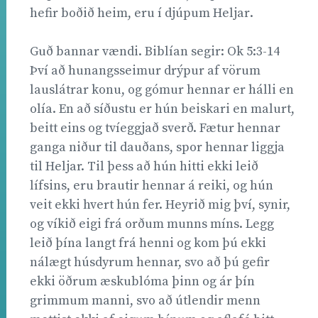
hefir boðið heim, eru í djúpum Heljar.
Guð bannar vændi. Biblían segir: Ok 5:3-14
Því að hunangsseimur drýpur af vörum
lauslátrar konu, og gómur hennar er hálli en
olía. En að síðustu er hún beiskari en malurt,
beitt eins og tvíeggjað sverð. Fætur hennar
ganga niður til dauðans, spor hennar liggja
til Heljar. Til þess að hún hitti ekki leið
lífsins, eru brautir hennar á reiki, og hún
veit ekki hvert hún fer. Heyrið mig því, synir,
og víkið eigi frá orðum munns míns. Legg
leið þína langt frá henni og kom þú ekki
nálægt húsdyrum hennar, svo að þú gefir
ekki öðrum æskublóma þinn og ár þín
grimmum manni, svo að útlendir menn