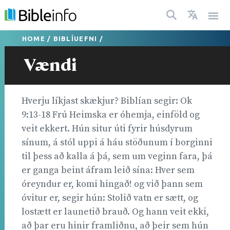
HOME
/
BIBLÍUEFNI
/
Vændi
Hverju líkjast skækjur? Biblían segir: Ok
9:13-18 Frú Heimska er óhemja, einföld og
veit ekkert. Hún situr úti fyrir húsdyrum
sínum, á stól uppi á háu stöðunum í borginni
til þess að kalla á þá, sem um veginn fara, þá
er ganga beint áfram leið sína: Hver sem
óreyndur er, komi hingað! og við þann sem
óvitur er, segir hún: Stolið vatn er sætt, og
lostætt er launetið brauð. Og hann veit ekki,
að þar eru hinir framliðnu, að þeir sem hún