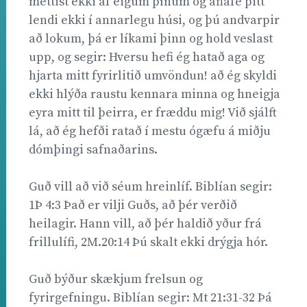
mettist ekki af eigum þínum og aflafé þitt
lendi ekki í annarlegu húsi, og þú andvarpir
að lokum, þá er líkami þinn og hold veslast
upp, og segir: Hversu hefi ég hatað aga og
hjarta mitt fyrirlitið umvöndun! að ég skyldi
ekki hlýða raustu kennara minna og hneigja
eyra mitt til þeirra, er fræddu mig! Við sjálft
lá, að ég hefði ratað í mestu ógæfu á miðju
dómþingi safnaðarins.
Guð vill að við séum hreinlíf. Biblían segir:
1Þ 4:3 Það er vilji Guðs, að þér verðið
heilagir. Hann vill, að þér haldið yður frá
frillulífi, 2M.20:14 Þú skalt ekki drýgja hór.
Guð býður skækjum frelsun og
fyrirgefningu. Biblían segir: Mt 21:31-32 Þá