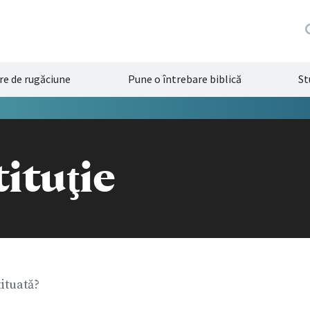
re de rugăciune
Pune o întrebare biblică
St
ituţie
ituată?