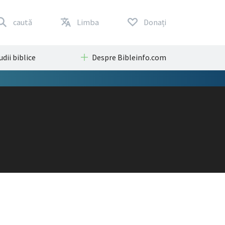
caută
Limba
Donați
udii biblice
Despre Bibleinfo.com