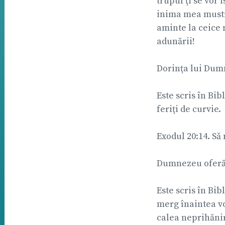
trupul ţi se vor 
inima mea mustra
aminte la ceice 
adunării!
Dorinţa lui Dumn
Este scris în Bib
feriţi de curvie.
Exodul 20:14. Să
Dumnezeu oferă s
Este scris în Bibl
merg înaintea vo
calea neprihăniri