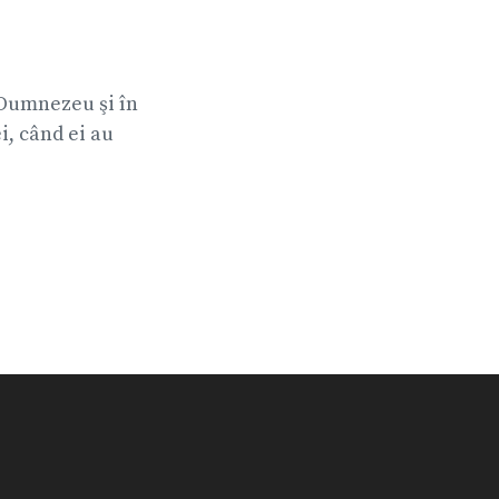
n Dumnezeu şi în
ei, când ei au