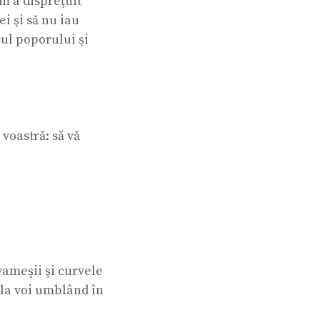
um a dispreţuit
i şi să nu iau
cul poporului şi
 voastră: să vă
 vameşii şi curvele
 la voi umblând în