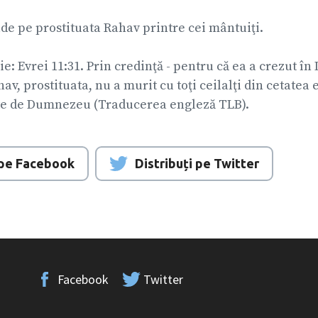
e pe prostituata Rahav printre cei mântuiţi.
lie: Evrei 11:31. Prin credinţă - pentru că ea a crezut î
av, prostituata, nu a murit cu toţi ceilalţi din cetatea 
lte de Dumnezeu (Traducerea engleză TLB).
i pe Facebook
Distribuți pe Twitter
Facebook
Twitter