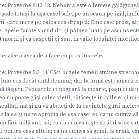
lie: Proverbe 9:13-18. Nebunia este o femeie gălăgioasă
 şade totuşi la uşa casei sale, pe un scaun pe înălţimile 
rii, care merg pe calea cea dreaptă: Cine este prost, să v
e: Apele furate sunt dulci şi pâinea luată pe ascuns este
 morţii şi că oaspeţii ei sunt in văile locuinţei morţilor.
rzice a avea de a face cu prostituatele.
lie: Proverbe 5:3-14. Căci buzele femeii străine strecoa
i lunecos decât untdelemnul; dar la urmă este amară ca
ă tăişuri. Picioarele ei pogoară la moarte, paşii ei dau
ea nu poate găsi calea vieţii, rătăceşte în căile ei şi n
ascultaţi-mă şi nu vă abateţi de la cuvintele gurii mele:
 la ea şi nu te apropia de uşa casei ei, ca nu cumva să-
om fără milă anii tăi; ca nu cumva nişte străini să se sa
şti pentru casa altuia; ca nu cumva să gemi, la urmă, c