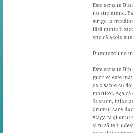
Este scris în Bib
nu ştie nimic. Ea
strige la trecăto
fără minte îi zic
ştie că acolo sunt
Dumnezeu ne inte
Este scris în Bib
gurii ei este ma
ca o sabie cu dou
morţilor. Aşa că 
Şi acum, fiilor, 
drumul care duce
vlaga ta şi unui 
şi tu să te trude