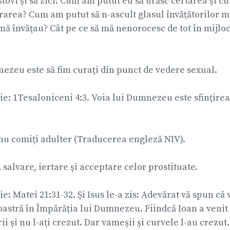
istovi şi să zici: Cum am putut eu să urăsc certarea şi c
rea? Cum am putut să n-ascult glasul învăţătorilor me
mă învăţau? Cât pe ce să mă nenorocesc de tot în mijlo
ezeu este să fim curaţi din punct de vedere sexual.
lie: 1Tesaloniceni 4:3. Voia lui Dumnezeu este sfinţirea
 nu comiţi adulter (Traducerea engleză NIV).
alvare, iertare şi acceptare celor prostituate.
ie: Matei 21:31-32. Şi Isus le-a zis: Adevărat vă spun că
astră în Împărăţia lui Dumnezeu. Fiindcă Ioan a venit
i şi nu l-aţi crezut. Dar vameşii şi curvele l-au crezut.