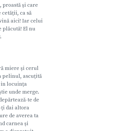
, proastă şi care
cetăţii, ca să
ină aici! Iar celui
 plăcută! El nu

ră miere şi cerul
 pelinul, ascuţită
 in locuinţa
u ştie unde merge.
 depărtează-te de
ţi dai altora
ture de averea ta
ând carnea şi