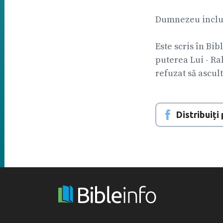
Dumnezeu includ
Este scris în Bib
puterea Lui - Rah
refuzat să ascu
Distribuiț