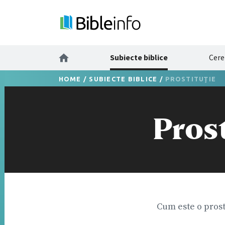
Subiecte biblice
Cere
HOME
/
SUBIECTE BIBLICE
/
PROSTITUŢIE
Prost
Cum este o prost