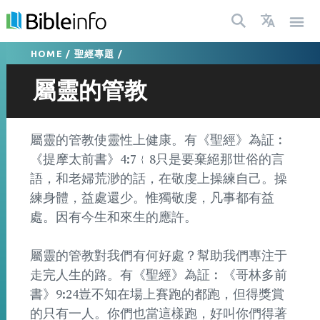
HOME
/
聖經專題
/
屬靈的管教
屬靈的管教使靈性上健康。有《聖經》為証︰
《提摩太前書》4:7﹛8只是要棄絕那世俗的言
語，和老婦荒渺的話，在敬虔上操練自己。操
練身體，益處還少。惟獨敬虔，凡事都有益
處。因有今生和來生的應許。
屬靈的管教對我們有何好處？幫助我們專注于
走完人生的路。有《聖經》為証︰《哥林多前
書》9:24豈不知在場上賽跑的都跑，但得獎賞
的只有一人。你們也當這樣跑，好叫你們得著