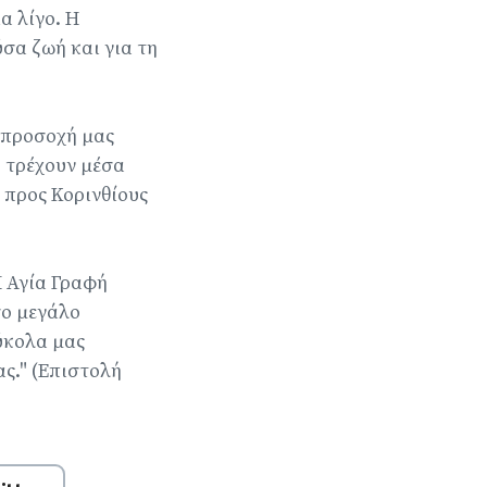
α λίγο. Η
ύσα ζωή και για τη
ν προσοχή μας
υ τρέχουν μέσα
ή προς Κορινθίους
Η Αγία Γραφή
σο μεγάλο
ύκολα μας
ς." (Επιστολή