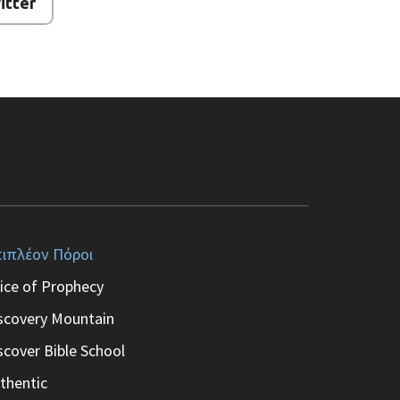
itter
ιπλέον Πόροι
ice of Prophecy
scovery Mountain
scover Bible School
thentic