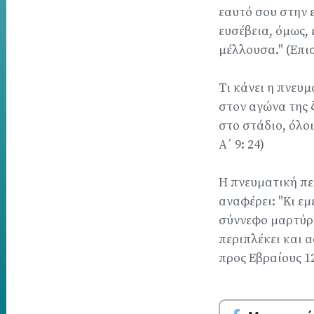
εαυτό σου στην 
ευσέβεια, όμως, 
μέλλουσα." (Επισ
Τι κάνει η πνευ
στον αγώνα της ζ
στο στάδιο, όλοι
Α΄ 9: 24)
Η πνευματική πε
αναφέρει: "Κι ε
σύννεφο μαρτύρω
περιπλέκει και 
προς Εβραίους 12