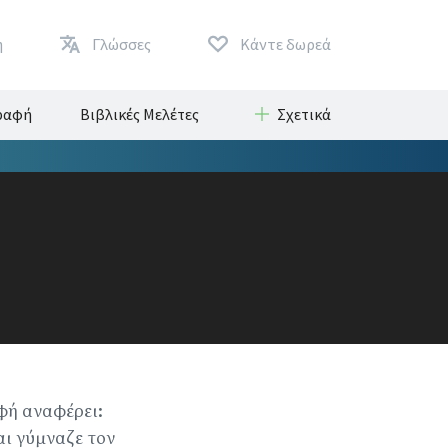
η
Γλώσσες
Κάντε δωρεά
Γραφή
Βιβλικές Μελέτες
Σχετικά
φή αναφέρει:
αι γύμναζε τον