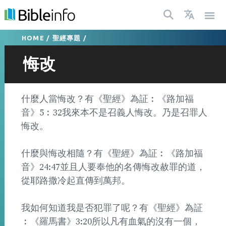
HOME
/
聖經專題
/
悔改
什麼人當悔改？有《聖經》為証︰《路加福
音》5︰32我來本不是召義人悔改。乃是召罪人
悔改。
什麼與悔改相隨？有《聖經》為証︰《路加福
音》24:47並且人要奉他的名傳悔改赦罪的道，
從耶路撒冷起直傳到萬邦。
我如何知道我是否犯罪了呢？有《聖經》為証
︰《羅馬書》3:20所以凡有血氣的沒有一個，