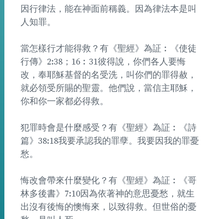
因行律法，能在神面前稱義。因為律法本是叫
人知罪。
當怎樣行才能得救？有《聖經》為証︰《使徒
行傳》2:38；16︰31彼得說，你們各人要悔
改，奉耶穌基督的名受洗，叫你們的罪得赦，
就必領受所賜的聖靈。他們說，當信主耶穌，
你和你一家都必得救。
犯罪時會是什麼感受？有《聖經》為証︰《詩
篇》38:18我要承認我的罪孽。我要因我的罪憂
愁。
悔改會帶來什麼變化？有《聖經》為証︰《哥
林多後書》7:10因為依著神的意思憂愁，就生
出沒有後悔的懊悔來，以致得救。但世俗的憂