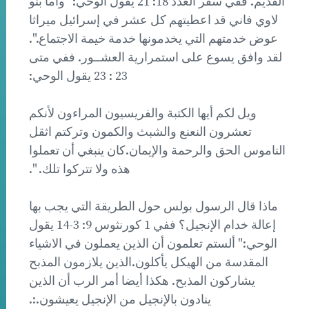
القديم. ففي سفر العدد 18: 21 يقول الوحي:" واما بنو
لاوي فاني قد اعطيتهم كل عشر في إسرائيل ميراثا
عوض خدمتهم التي يخدمونها خدمة خيمة الاجتماع.".
لقد وافق يسوع على استمرارية العشــور. ففي متى
23 : 23 يقول الوحي:
ويل لكم أيها الكتبة والفريسيون المراءون لأنكم
تعشرون النعنع والشبث والكمون وتركتم اثقل
الناموس الحق والرحمة والإيمان.كان ينبغي أن تعملوا
هذه ولا تتركوا تلك. ".
ماذا قال الرسول بولس حول الطريقة التي يجب بها
إعالة خدام الإنجيل؟ ففي 1 كورنثوس 9: 3-14 يقول
الوحي:" ألستم تعلمون أن الذين يعملون في الاشياء
المقدسة من الهيكل يأكلون.الذين يلازمون المذبح
يشاركون المذبح. هكذا أيضا أمر الرب أن الذين
ينادون بالإنجيل من الإنجيل يعيشون.:.