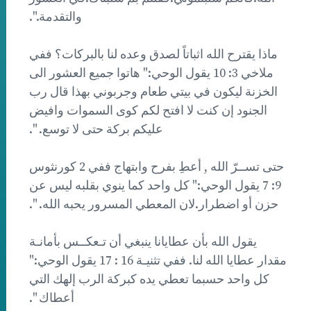
والتقدمة.".
ماذا يقترح الله اثباتاً لصدق وعده لنا بالبركات؟ ففي
ملاخي 3: 10 يقول الوحي:" هاتوا جميع العشور الى
الخزنة ليكون في بيتي طعام وجربوني بهذا قال رب
الجنود إن كنت لا افتح لكم كوى السموات وافيض
عليكم بركة حتى لا توسع. ".
حتى تســرّ الله , أعطِ بفرح وابتهاج ففي 2 كورنثوس
9: 7 يقول الوحي:" كل واحد كما ينوي بقلبه ليس عن
حزن أو اضطرار.لان المعطي المسرور يحبه الله. ".
يقول الله بأن عطايانا ينبغي أن تـعكــس بأمانـة
مقدار عطايا الله لنا. ففي تثنيـة 16 : 17 يقول الوحي:"
كل واحد حسبما تعطي يده كبركة الرب إلهك التي
أعطاك ".