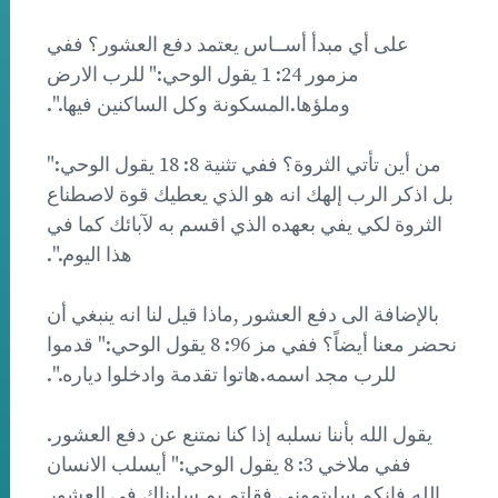
على أي مبدأ أســاس يعتمد دفع العشور؟ ففي
مزمور 24: 1 يقول الوحي:" للرب الارض
وملؤها.المسكونة وكل الساكنين فيها.".
من أين تأتي الثروة؟ ففي تثنية 8: 18 يقول الوحي:"
بل اذكر الرب إلهك انه هو الذي يعطيك قوة لاصطناع
الثروة لكي يفي بعهده الذي اقسم به لآبائك كما في
هذا اليوم.".
بالإضافة الى دفع العشور ,ماذا قيل لنا انه ينبغي أن
نحضر معنا أيضاً؟ ففي مز 96: 8 يقول الوحي:" قدموا
للرب مجد اسمه.هاتوا تقدمة وادخلوا دياره.".
يقول الله بأننا نسلبه إذا كنا نمتنع عن دفع العشور.
ففي ملاخي 3: 8 يقول الوحي:" أيسلب الانسان
الله.فانكم سلبتموني.فقلتم بم سلبناك.في العشور