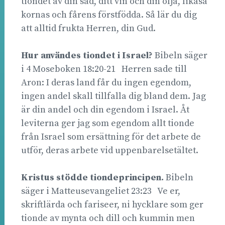
tiondet av din säd, ditt vin och din olja, likaså
kornas och fårens förstfödda. Så lär du dig
att alltid frukta Herren, din Gud.
Hur användes tiondet i Israel?
Bibeln säger
i 4 Moseboken 18:20-21 Herren sade till
Aron: I deras land får du ingen egendom,
ingen andel skall tillfalla dig bland dem. Jag
är din andel och din egendom i Israel. Åt
leviterna ger jag som egendom allt tionde
från Israel som ersättning för det arbete de
utför, deras arbete vid uppenbarelsetältet.
Kristus stödde tiondeprincipen.
Bibeln
säger i Matteusevangeliet 23:23 Ve er,
skriftlärda och fariseer, ni hycklare som ger
tionde av mynta och dill och kummin men