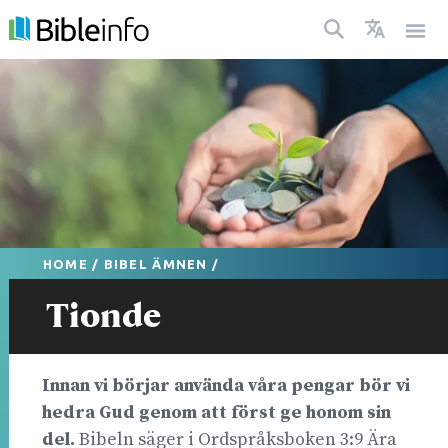
HOME
/
BIBEL ÄMNEN
/
Tionde
Innan vi börjar använda våra pengar bör vi
hedra Gud genom att först ge honom sin
del.
Bibeln säger i Ordspråksboken 3:9 Ära