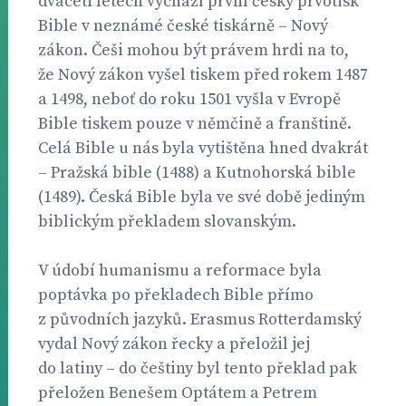
dvaceti letech vychází první český prvotisk
Bible v neznámé české tiskárně – Nový
zákon. Češi mohou být právem hrdi na to,
že Nový zákon vyšel tiskem před rokem 1487
a 1498, neboť do roku 1501 vyšla v Evropě
Bible tiskem pouze v němčině a franštině.
Celá Bible u nás byla vytištěna hned dvakrát
– Pražská bible (1488) a Kutnohorská bible
(1489). Česká Bible byla ve své době jediným
biblickým překladem slovanským.
V údobí humanismu a reformace byla
poptávka po překladech Bible přímo
z původních jazyků. Erasmus Rotterdamský
vydal Nový zákon řecky a přeložil jej
do latiny – do češtiny byl tento překlad pak
přeložen Benešem Optátem a Petrem