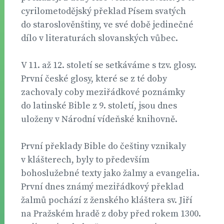
cyrilometodějský překlad Písem svatých
do staroslověnštiny, ve své době jedinečné
dílo v literaturách slovanských vůbec.
V 11. až 12. století se setkáváme s tzv. glosy.
První české glosy, které se z té doby
zachovaly coby meziřádkové poznámky
do latinské Bible z 9. století, jsou dnes
uloženy v Národní vídeňské knihovně.
První překlady Bible do češtiny vznikaly
v klášterech, byly to především
bohoslužebné texty jako žalmy a evangelia.
První dnes známý meziřádkový překlad
žalmů pochází z ženského kláštera sv. Jiří
na Pražském hradě z doby před rokem 1300.