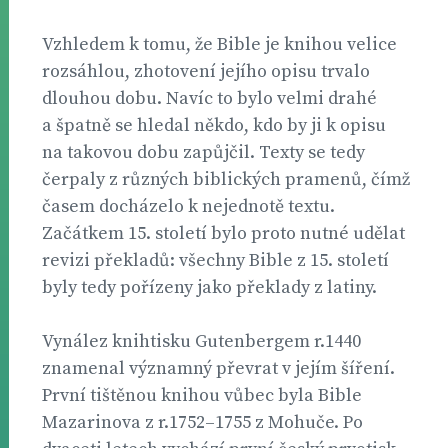
Vzhledem k tomu, že Bible je knihou velice
rozsáhlou, zhotovení jejího opisu trvalo
dlouhou dobu. Navíc to bylo velmi drahé
a špatně se hledal někdo, kdo by ji k opisu
na takovou dobu zapůjčil. Texty se tedy
čerpaly z různých biblických pramenů, čímž
časem docházelo k nejednotě textu.
Začátkem 15. století bylo proto nutné udělat
revizi překladů: všechny Bible z 15. století
byly tedy pořízeny jako překlady z latiny.
Vynález knihtisku Gutenbergem r.1440
znamenal významný převrat v jejím šíření.
První tištěnou knihou vůbec byla Bible
Mazarinova z r.1752–1755 z Mohuče. Po