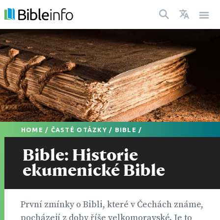
HOME
/
ČASTÉ OTÁZKY
/
BIBLE
/
Bible: Historie
ekumenické Bible
První zmínky o Bibli, které v Čechách známe,
pocházejí z doby říše velkomoravské. Je to