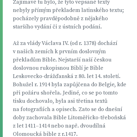
Zajímavé tu bylo, že tyto vepsané texty
nebyly přímým překladem latinského textu;
pocházely pravděpodobně z nějakého
staršího vydání či z ústních podání.
Až za vlády Václava IV. (od r. 1378) dochází
v našich zemích k prvním doslovným
překladům Bible. Nejstarší naší českou
doslovnou rukopisnou Biblí je Bible
Leskovecko-drážďanská z 80. let 14. století.
Bohužel r. 1914 byla zapůjčena do Belgie, kde
při požáru shořela. Jediné, co se po tomto
tisku dochovalo, byla asi třetina textů
na fotografiích a opisech. Zato se do dnešní
doby zachovala Bible Litoměřicko-třeboňská
z let 1411–1414 nebo např. dvoudílná
Olomoucká bible z r.1417.