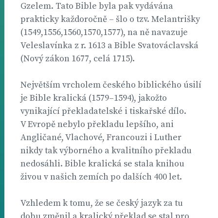
Gzelem. Tato Bible byla pak vydávána
prakticky každoročně – šlo o tzv. Melantrišky
(1549,1556,1560,1570,1577), na ně navazuje
Veleslavínka z r. 1613 a Bible Svatováclavská
(Nový zákon 1677, celá 1715).
Největším vrcholem českého biblického úsilí
je Bible kralická (1579–1594), jakožto
vynikající překladatelské i tiskařské dílo.
V Evropě nebylo překladu lepšího, ani
Angličané, Vlachové, Francouzi i Luther
nikdy tak výborného a kvalitního překladu
nedosáhli. Bible kralická se stala knihou
živou v našich zemích po dalších 400 let.
Vzhledem k tomu, že se český jazyk za tu
dobu změnil a kralický překlad se stal pro