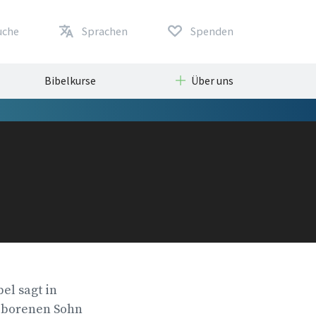
uche
Sprachen
Spenden
Bibelkurse
Über uns
el sagt in
ngeborenen Sohn