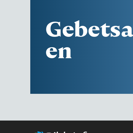
Gebetsa
en