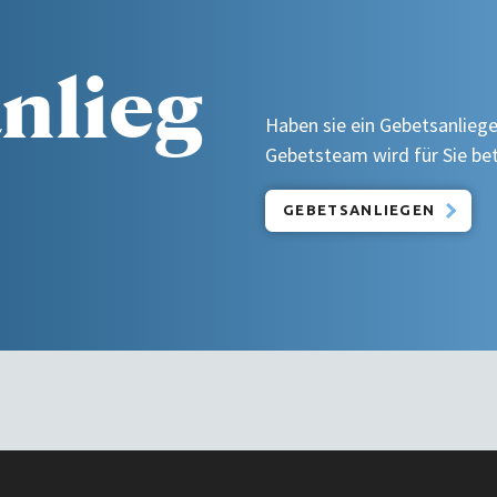
nlieg
Haben sie ein Gebetsanliege
Gebetsteam wird für Sie be
GEBETSANLIEGEN