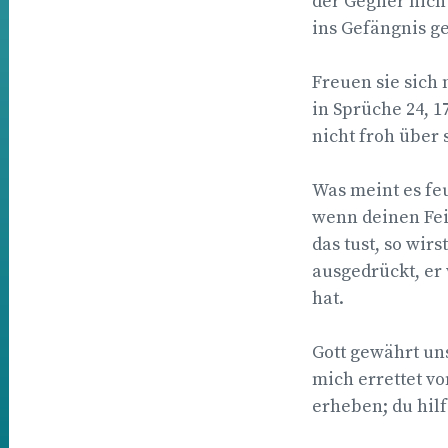
der Gegner nich
ins Gefängnis ge
Freuen sie sich 
in Sprüche 24, 1
nicht froh über 
Was meint es fe
wenn deinen Fein
das tust, so wir
ausgedrückt, er
hat.
Gott gewährt uns 
mich errettet v
erheben; du hilf