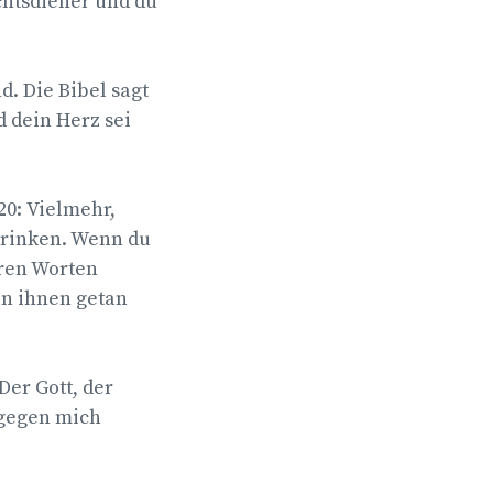
chtsdiener und du
d. Die Bibel sagt
d dein Herz sei
0: Vielmehr,
 trinken. Wenn du
eren Worten
an ihnen getan
Der Gott, der
 gegen mich