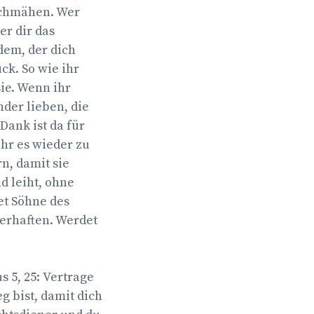
 schmähen. Wer
er dir das
em, der dich
ck. So wie ihr
ie. Wenn ihr
nder lieben, die
Dank ist da für
ihr es wieder zu
n, damit sie
d leiht, ohne
et Söhne des
terhaften. Werdet
 5, 25: Vertrage
 bist, damit dich