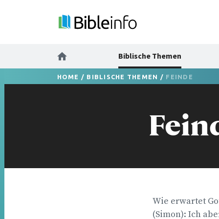
Biblische Themen
HOME
/
BIBLISCHE THEMEN
/
FEINDE
Fein
Wie erwartet Got
(Simon): Ich ab