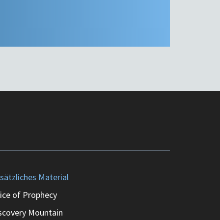
sätzliches Material
ice of Prophecy
scovery Mountain