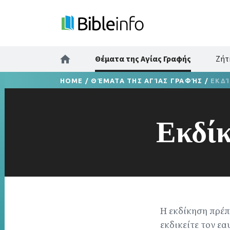
Θέματα της Αγίας Γραφής
Ζήτ
HOME
/
ΘΈΜΑΤΑ ΤΗΣ ΑΓΊΑΣ ΓΡΑΦΉΣ
/
ΕΚΔ
Εκδί
Η εκδίκηση πρέπε
εκδικείτε τον εα