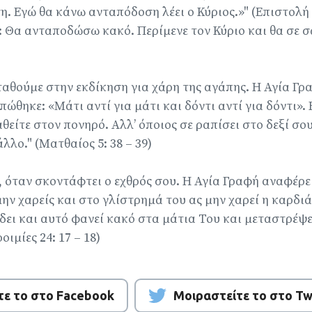
ση. Εγώ θα κάνω ανταπόδοση λέει ο Κύριος.»" (Επιστολ
ς: Θα ανταποδώσω κακό. Περίμενε τον Κύριο και θα σε σ
ταθούμε στην εκδίκηση για χάρη της αγάπης. Η Αγία Γρ
πώθηκε: «Μάτι αντί για μάτι και δόντι αντί για δόντι».
θείτε στον πονηρό. Αλλ’ όποιος σε ραπίσει στο δεξί σο
άλλο." (Ματθαίος 5: 38 – 39)
, όταν σκοντάφτει ο εχθρός σου. Η Αγία Γραφή αναφέρε
μην χαρείς και στο γλίστρημά του ας μην χαρεί η καρδι
 δει και αυτό φανεί κακό στα μάτια Του και μεταστρέψε
ιμίες 24: 17 – 18)
τε το στο Facebook
Μοιραστείτε το στο Tw