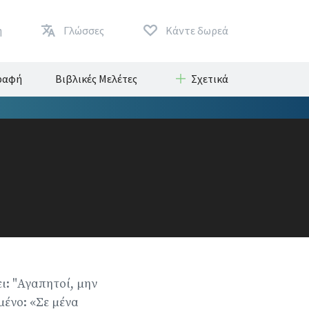
η
Γλώσσες
Κάντε δωρεά
Γραφή
Βιβλικές Μελέτες
Σχετικά
ι: "Αγαπητοί, μην
μένο: «Σε μένα