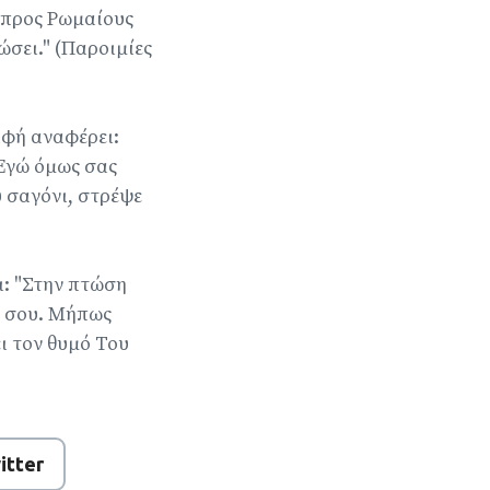
ή προς Ρωμαίους
ώσει." (Παροιμίες
αφή αναφέρει:
 Εγώ όμως σας
υ σαγόνι, στρέψε
ι: "Στην πτώση
ά σου. Μήπως
ι τον θυμό Του
itter